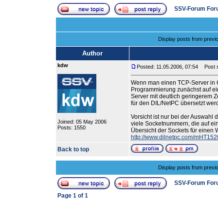
SSV-Forum For
Display posts from previ
Author
kdw
Posted: 11.05.2006, 07:54
Post s
Wenn man einen TCP-Server in C
Programmierung zunächst auf ein
Server mit deutlich geringerem 
für den DIL/NetPC übersetzt wer
Vorsicht ist nur bei der Auswa
Joined: 05 May 2006
viele Socketnummern, die auf ein
Posts: 1550
Übersicht der Sockets für einen
http://www.dilnetpc.com/mHT152
Back to top
Display posts from previ
SSV-Forum For
Page
1
of
1