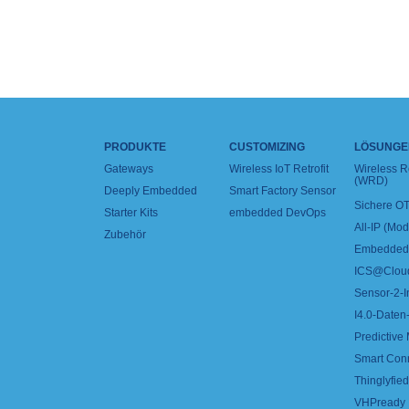
PRODUKTE
CUSTOMIZING
LÖSUNGE
Gateways
Wireless IoT Retrofit
Wireless 
(WRD)
Deeply Embedded
Smart Factory Sensor
Sichere OT
Starter Kits
embedded DevOps
All-IP (Mo
Zubehör
Embedded 
ICS@Clou
Sensor-2-I
I4.0-Daten-
Predictive
Smart Con
Thinglyfied 
VHPready