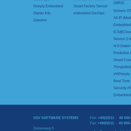
(WRD)
Deeply Embedded
Smart Factory Sensor
Sichere OT
Starter Kits
embedded DevOps
All-IP (Mo
Zubehör
Embedded 
ICS@Clou
Sensor-2-I
I4.0-Daten-
Predictive
Smart Con
Thinglyfied 
VHPready
Real Time
Security-Pl
Embedded 
SSV SOFTWARE SYSTEMS
Fon:
+49(0)511 · 40 000
Fax:
+49(0)511 · 40 000
Dünenweg 5