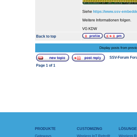
Siehe
https://www.ssv-embedd
Weitere Informationen folgen.
VG KDW
Back to top
Display posts from previ
SSV-Forum For
Page
1
of
1
PRODUKTE
CUSTOMIZING
LÖSUNGE
Gateways
Wireless IoT Retrofit
Wireless 