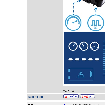
VG KDW
Back to top
kdw