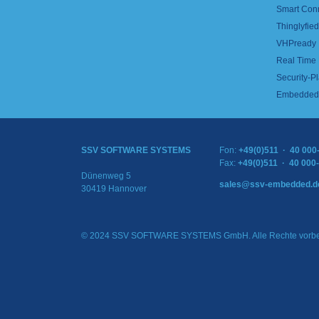
Smart Con
Thinglyfied 
VHPready
Real Time
Security-Pl
Embedded 
SSV SOFTWARE SYSTEMS
Fon:
+49(0)511 · 40 000
Fax:
+49(0)511 · 40 000
Dünenweg 5
sales@ssv-embedded.d
30419 Hannover
© 2024 SSV SOFTWARE SYSTEMS GmbH. Alle Rechte vorbe