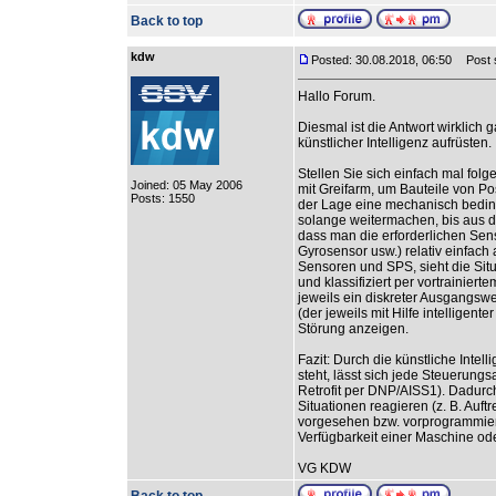
Back to top
kdw
Posted: 30.08.2018, 06:50
Post s
Hallo Forum.
Diesmal ist die Antwort wirklich
künstlicher Intelligenz aufrüsten.
Stellen Sie sich einfach mal fol
Joined: 05 May 2006
mit Greifarm, um Bauteile von Pos
Posts: 1550
der Lage eine mechanisch bedin
solange weitermachen, bis aus de
dass man die erforderlichen S
Gyrosensor usw.) relativ einfac
Sensoren und SPS, sieht die Situ
und klassifiziert per vortrainie
jeweils ein diskreter Ausgangswe
(der jeweils mit Hilfe intellige
Störung anzeigen.
Fazit: Durch die künstliche Inte
steht, lässt sich jede Steuerung
Retrofit per DNP/AISS1). Dadur
Situationen reagieren (z. B. Auft
vorgesehen bzw. vorprogrammiert
Verfügbarkeit einer Maschine od
VG KDW