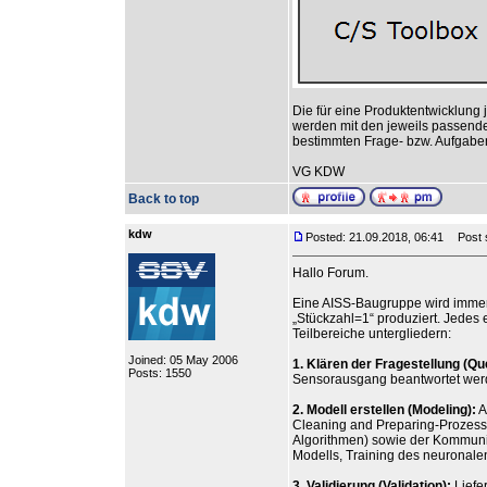
Die für eine Produktentwicklung
werden mit den jeweils passende
bestimmten Frage- bzw. Aufgabe
VG KDW
Back to top
kdw
Posted: 21.09.2018, 06:41
Post s
Hallo Forum.
Eine AISS-Baugruppe wird immer
„Stückzahl=1“ produziert. Jedes 
Teilbereiche untergliedern:
Joined: 05 May 2006
1. Klären der Fragestellung (Qu
Posts: 1550
Sensorausgang beantwortet we
2. Modell erstellen (Modeling):
A
Cleaning and Preparing-Prozess
Algorithmen) sowie der Kommunik
Modells, Training des neuronale
3. Validierung (Validation):
Liefe