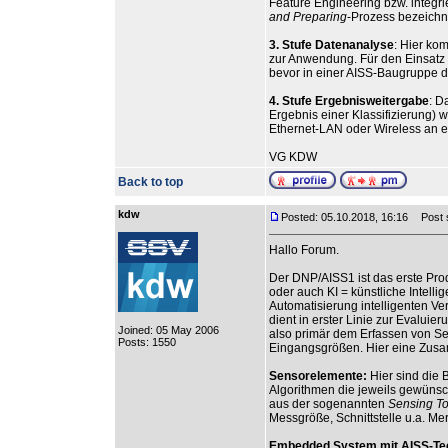
Feature Engineering bzw. integri
and Preparing
-Prozess bezeichne
3. Stufe Datenanalyse
: Hier ko
zur Anwendung. Für den Einsatz 
bevor in einer AISS-Baugruppe d
4. Stufe Ergebnisweitergabe
: D
Ergebnis einer Klassifizierung) 
Ethernet-LAN oder Wireless an 
VG KDW
Back to top
kdw
Posted: 05.10.2018, 16:16
Post su
Hallo Forum.
Der DNP/AISS1 ist das erste Produ
oder auch KI = künstliche Intelli
Automatisierung intelligenten 
dient in erster Linie zur Evalu
Joined: 05 May 2006
also primär dem Erfassen von S
Posts: 1550
Eingangsgrößen. Hier eine Zusa
Sensorelemente:
Hier sind die 
Algorithmen die jeweils gewünsc
aus der sogenannten
Sensing T
Messgröße, Schnittstelle u.a. Mer
Embedded System mit AISS-Te