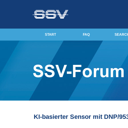
START
FAQ
SEARC
KI-basierter Sensor mit DNP/9535