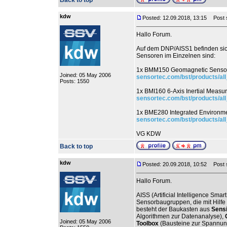
Back to top
kdw
Posted: 12.09.2018, 13:15
Post s
Hallo Forum.
Auf dem DNP/AISS1 befinden sich
Sensoren im Einzelnen sind:
1x BMM150 Geomagnetic Sensor. 
Joined: 05 May 2006
sensortec.com/bst/products/a
Posts: 1550
1x BMI160 6-Axis Inertial Measur
sensortec.com/bst/products/al
1x BME280 Integrated Environmen
sensortec.com/bst/products/a
VG KDW
Back to top
kdw
Posted: 20.09.2018, 10:52
Post su
Hallo Forum.
AISS (Artificial Intelligence Smar
Sensorbaugruppen, die mit Hilfe
besteht der Baukasten aus
Sensi
Algorithmen zur Datenanalyse),
C
Joined: 05 May 2006
Toolbox
(Bausteine zur Spannun