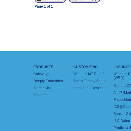
Page
1
of
1
PRODUKTE
CUSTOMIZING
LÖSUNGE
Gateways
Wireless IoT Retrofit
Wireless 
(WRD)
Deeply Embedded
Smart Factory Sensor
Sichere OT
Starter Kits
embedded DevOps
All-IP (Mo
Zubehör
Embedded 
ICS@Clou
Sensor-2-I
I4.0-Daten-
Predictive