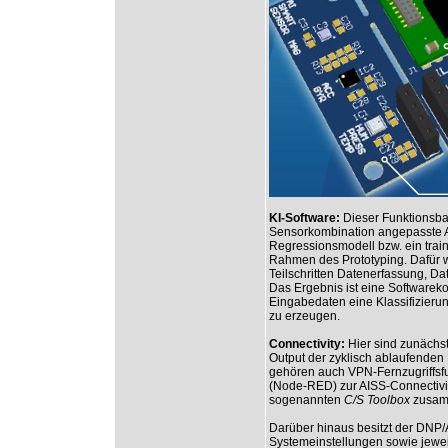
KI-Software:
Dieser Funktionsba
Sensorkombination angepasste Al
Regressionsmodell bzw. ein train
Rahmen des Prototyping. Dafür wi
Teilschritten Datenerfassung, D
Das Ergebnis ist eine Softwarek
Eingabedaten eine Klassifizier
zu erzeugen.
Connectivity:
Hier sind zunächst
Output der zyklisch ablaufende
gehören auch VPN-Fernzugriffsf
(Node-RED) zur AISS-Connectivity
sogenannten
C/S Toolbox
zusam
Darüber hinaus besitzt der DNP/A
Systemeinstellungen sowie jewei