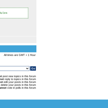
dules
All times are GMT + 1 Hour
ot
post new topics in this forum
not
reply to topics in this forum
ot
edit your posts in this forum
delete your posts in this forum
annot
vote in polls in this forum