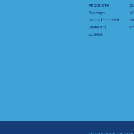
PRODUKTE
C
Gateways
Wi
Deeply Embedded
Sm
Starter Kits
em
Zubehör