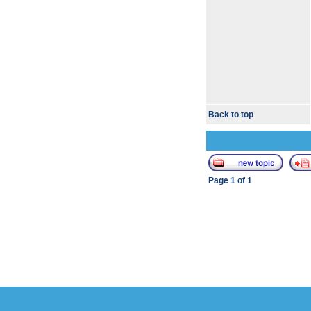
Back to top
Page
1
of
1