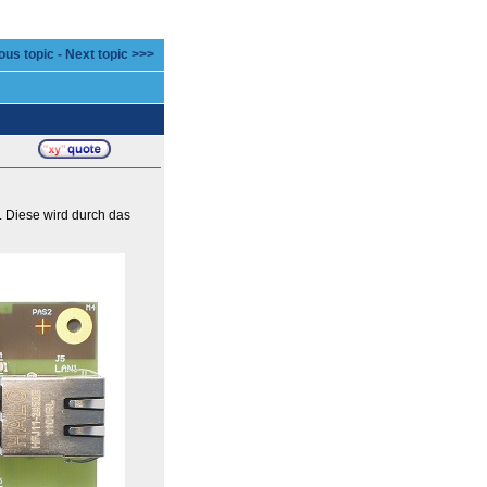
ous topic
-
Next topic >>>
 Diese wird durch das