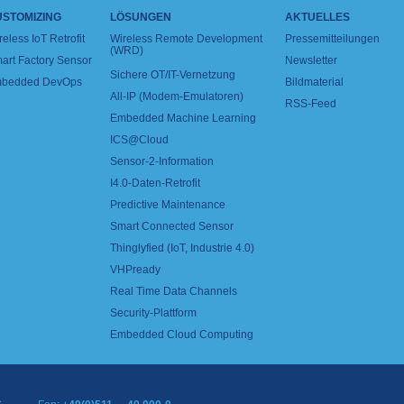
USTOMIZING
LÖSUNGEN
AKTUELLES
reless IoT Retrofit
Wireless Remote Development
Pressemitteilungen
(WRD)
art Factory Sensor
Newsletter
Sichere OT/IT-Vernetzung
bedded DevOps
Bildmaterial
All-IP (Modem-Emulatoren)
RSS-Feed
Embedded Machine Learning
ICS@Cloud
Sensor-2-Information
I4.0-Daten-Retrofit
Predictive Maintenance
Smart Connected Sensor
Thinglyfied (IoT, Industrie 4.0)
VHPready
Real Time Data Channels
Security-Plattform
Embedded Cloud Computing