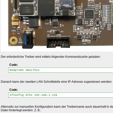
Der erforderliche Treiber wird mittels folgender Kommandozeile geladen:
Code:
modprobe smsc75xx
Danach kann der zweiten LAN-Schnittstelle eine IP-Adresse zugewiesen werden:
Code:
ifconfig eth1 192.168.1.126
Alternativ zur manuellen Konfiguration kann der Treibername auch dauerhaft in d
Datei hinterlegt werden. Z. B.: