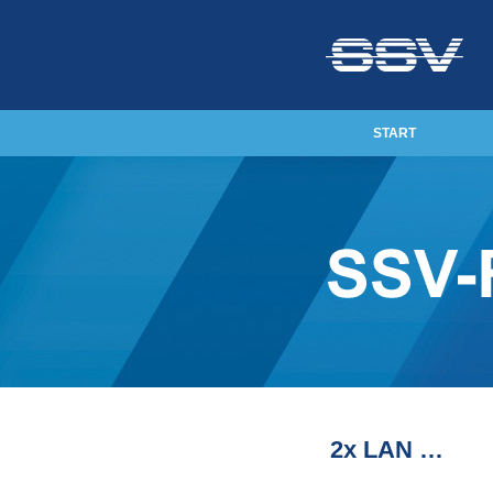
START
2x LAN …