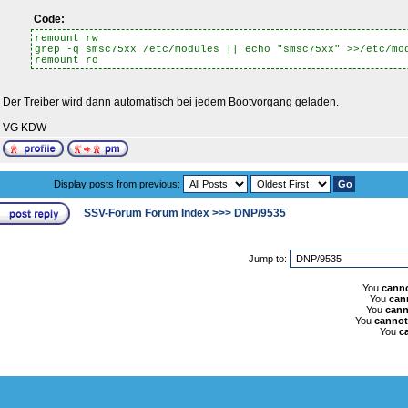
Code:
remount rw
grep -q smsc75xx /etc/modules || echo "smsc75xx" >>/etc/mo
remount ro
Der Treiber wird dann automatisch bei jedem Bootvorgang geladen.
VG KDW
Display posts from previous:
SSV-Forum Forum Index
>>>
DNP/9535
Jump to:
You
cann
You
can
You
cann
You
cannot
You
c