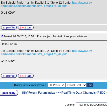
Ein Beispiel findet man im Kapitel 3.1 / Seite 12 ff unter
http://www.ssv-
embedded.de/doks/manuals/fs_emg4175_de.pdf
Gruß KDW
Posted: 09.09.2015, 13:56
Post subject: Per Android-App visualisieren …
Hallo Forum.
Ein Beispiel findet man im Kapitel 3.2 / Seite 14 ff unter
http://www.ssv-
embedded.de/doks/manuals/fs_emg4175_de.pdf
Gruß KDW
Display posts from previous:
SSV-Forum Forum Index
>>>
Real Time Data Channels (RTDC)
Jump to: