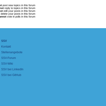
ot
post new topics in this forum
not
reply to topics in this forum
ot
edit your posts in this forum
delete your posts in this forum
annot
vote in polls in this forum
SSV
Kontakt
Stellenangebote
SSV-Forum
SSV-Wiki
SSV bei LinkedIn
SSV bei GitHub