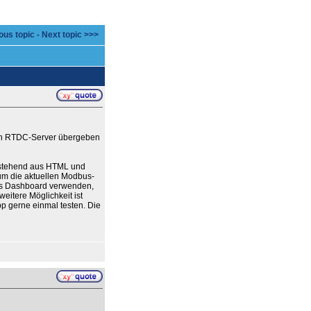
ous topic
-
Next topic >>>
den RTDC-Server übergeben
bestehend aus HTML und
m die aktuellen Modbus-
res Dashboard verwenden,
eitere Möglichkeit ist
p gerne einmal testen. Die