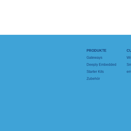
PRODUKTE
C
Gateways
Wi
Deeply Embedded
Sm
Starter Kits
em
Zubehör