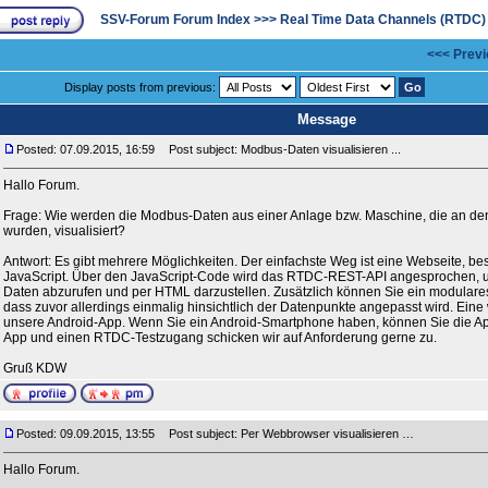
SSV-Forum Forum Index
>>>
Real Time Data Channels (RTDC)
<<< Previ
Display posts from previous:
Message
Posted: 07.09.2015, 16:59
Post subject: Modbus-Daten visualisieren ...
Hallo Forum.
Frage: Wie werden die Modbus-Daten aus einer Anlage bzw. Maschine, die an 
wurden, visualisiert?
Antwort: Es gibt mehrere Möglichkeiten. Der einfachste Weg ist eine Webseite, 
JavaScript. Über den JavaScript-Code wird das RTDC-REST-API angesprochen, u
Daten abzurufen und per HTML darzustellen. Zusätzlich können Sie ein modula
dass zuvor allerdings einmalig hinsichtlich der Datenpunkte angepasst wird. Eine w
unsere Android-App. Wenn Sie ein Android-Smartphone haben, können Sie die Ap
App und einen RTDC-Testzugang schicken wir auf Anforderung gerne zu.
Gruß KDW
Posted: 09.09.2015, 13:55
Post subject: Per Webbrowser visualisieren …
Hallo Forum.