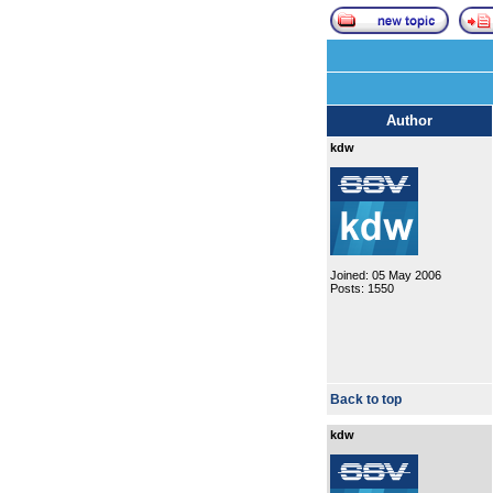
Author
kdw
Joined: 05 May 2006
Posts: 1550
Back to top
kdw