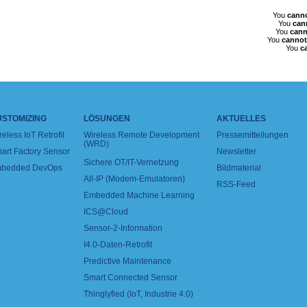
You
cann
You
can
You
cann
You
cannot
You
c
USTOMIZING
LÖSUNGEN
AKTUELLES
reless IoT Retrofit
Wireless Remote Development
Pressemitteilungen
(WRD)
art Factory Sensor
Newsletter
Sichere OT/IT-Vernetzung
bedded DevOps
Bildmaterial
All-IP (Modem-Emulatoren)
RSS-Feed
Embedded Machine Learning
ICS@Cloud
Sensor-2-Information
I4.0-Daten-Retrofit
Predictive Maintenance
Smart Connected Sensor
Thinglyfied (IoT, Industrie 4.0)