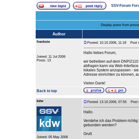
SSV-Forum For
Display posts from previ
Author
frankste
Posted: 10.10.2006, 11:18
Post s
Hallo liebes Forum,
Joined: 11 Jul 2006
Posts: 13
wir betreiben auf dem DNP/2110
abfragen kann via Web-Interface
lokales System anzupassen - sie 
Adresse einrichten zu können, a
Vielen Dank!
Back to top
kdw
Posted: 13.10.2006, 07:55
Post su
Hallo.
Verstehe ich das Problem richtig:
gebunden werden?
Gruß
Joined: 05 May 2006