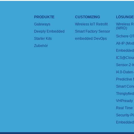
PRODUKTE
CUSTOMIZING
LÖSUNGE
Gateways
Wireless IoT Retrofit
Wireless 
(WRD)
Deeply Embedded
Smart Factory Sensor
Sichere OT
Starter Kits
embedded DevOps
All-IP (Mo
Zubehör
Embedded 
ICS@Clou
Sensor-2-I
I4.0-Daten-
Predictive
Smart Con
Thinglyfied 
VHPready
Real Time
Security-Pl
Embedded 