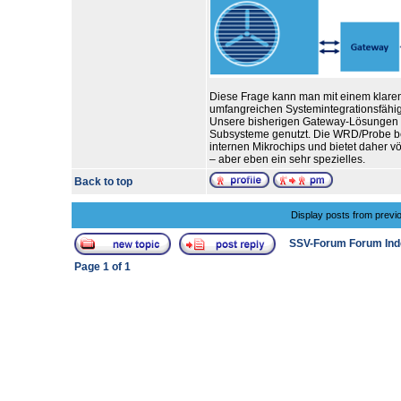
Diese Frage kann man mit einem klaren
umfangreichen Systemintegrationsfähigke
Unsere bisherigen Gateway-Lösungen ha
Subsysteme genutzt. Die WRD/Probe ben
internen Mikrochips und bietet daher v
– aber eben ein sehr spezielles.
Back to top
Display posts from previ
SSV-Forum Forum Ind
Page
1
of
1