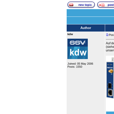
Author
kdw
Post
Auf d
(sieh
unser
Joined: 05 May 2006
Posts: 1550