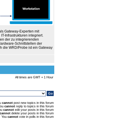
als Gateway-Experten mit
-Infrastrukturen integriert.
en der zu integrierenden
ardware-Schnittstellen der
uch die WRD/Probe ist ein Gateway
All times are GMT + 1 Hour
u
cannot
post new topics in this forum
You
cannot
reply to topics in this forum
ou
cannot
edit your posts in this forum
cannot
delete your posts in this forum
You
cannot
vote in polls in this forum