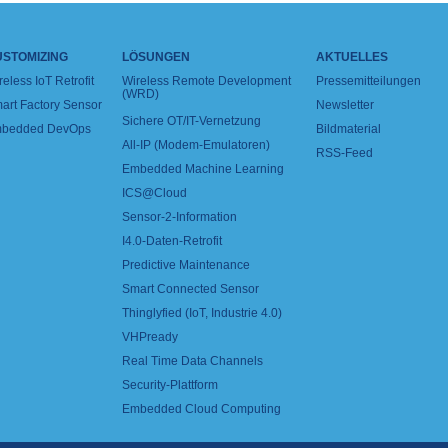
USTOMIZING
LÖSUNGEN
AKTUELLES
reless IoT Retrofit
Wireless Remote Development
Pressemitteilungen
(WRD)
art Factory Sensor
Newsletter
Sichere OT/IT-Vernetzung
bedded DevOps
Bildmaterial
All-IP (Modem-Emulatoren)
RSS-Feed
Embedded Machine Learning
ICS@Cloud
Sensor-2-Information
I4.0-Daten-Retrofit
Predictive Maintenance
Smart Connected Sensor
Thinglyfied (IoT, Industrie 4.0)
VHPready
Real Time Data Channels
Security-Plattform
Embedded Cloud Computing