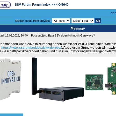
SSV-Forum Forum Index
>>>
IO/5640
<<<
Display posts from previous:
Message
ed: 18.03.2026, 10:40
Post subject: Baut SSV eigentlich noch Gateways?
er embedded world 2026 in Nürnberg haben wir mit der WRD/Probe einen Wireles
e
https://www.ssv-embedded.de/wrdprobe/
). Aus diesem Grund wurden wir inzwis
e Geschäftspolitik verändert haben und nun zum Entwicklungswerkzeuganbieter w