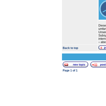
Diese
umfan
Unser
Subsy
inter
– abe
Back to top
Page
1
of
1