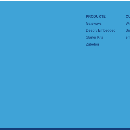
PRODUKTE
C
Gateways
Wi
Deeply Embedded
Sm
Starter Kits
em
Zubehör