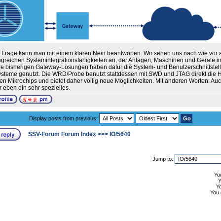
 Frage kann man mit einem klaren Nein beantworten. Wir sehen uns nach wie vor 
greichen Systemintegrationsfähigkeiten an, der Anlagen, Maschinen und Geräte in IT
e bisherigen Gateway-Lösungen haben dafür die System- und Benutzerschnittstell
steme genutzt. Die WRD/Probe benutzt stattdessen mit SWD und JTAG direkt die H
nen Mikrochips und bietet daher völlig neue Möglichkeiten. Mit anderen Worten: A
r eben ein sehr spezielles.
Display posts from previous:
SSV-Forum Forum Index
>>>
IO/5640
Jump to:
Yo
Y
You