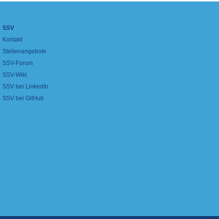
SSV
Kontakt
Stellenangebote
SSV-Forum
SSV-Wiki
SSV bei LinkedIn
SSV bei GitHub