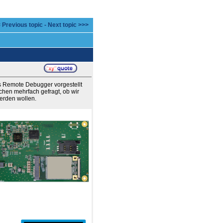
 Previous topic
-
Next topic >>>
s Remote Debugger vorgestellt
chen mehrfach gefragt, ob wir
erden wollen.