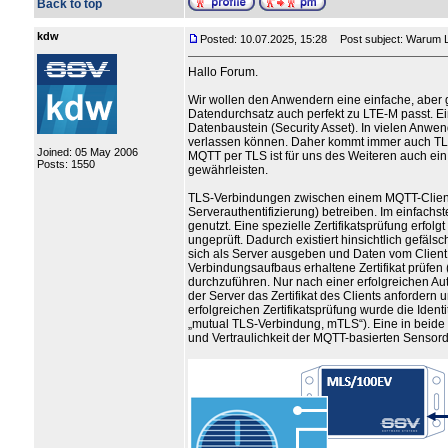
Back to top
kdw
Posted: 10.07.2025, 15:28
Post subject: Warum
Hallo Forum.
Wir wollen den Anwendern eine einfache, aber g
Datendurchsatz auch perfekt zu LTE-M passt. E
Datenbaustein (Security Asset). In vielen Anwen
verlassen können. Daher kommt immer auch TLS
Joined: 05 May 2006
MQTT per TLS ist für uns des Weiteren auch ei
Posts: 1550
gewährleisten.
TLS-Verbindungen zwischen einem MQTT-Client u
Serverauthentifizierung) betreiben. Im einfachst
genutzt. Eine spezielle Zertifikatsprüfung erfolgt 
ungeprüft. Dadurch existiert hinsichtlich gefäls
sich als Server ausgeben und Daten vom Client
Verbindungsaufbaus erhaltene Zertifikat prüfen 
durchzuführen. Nur nach einer erfolgreichen Aut
der Server das Zertifikat des Clients anfordern
erfolgreichen Zertifikatsprüfung wurde die Iden
„mutual TLS-Verbindung, mTLS“). Eine in beide R
und Vertraulichkeit der MQTT-basierten Sensorda