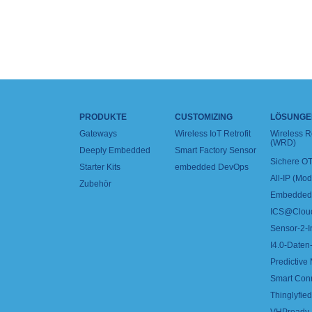
PRODUKTE
CUSTOMIZING
LÖSUNGE
Gateways
Wireless IoT Retrofit
Wireless 
(WRD)
Deeply Embedded
Smart Factory Sensor
Sichere OT
Starter Kits
embedded DevOps
All-IP (Mo
Zubehör
Embedded 
ICS@Clou
Sensor-2-I
I4.0-Daten-
Predictive
Smart Con
Thinglyfied 