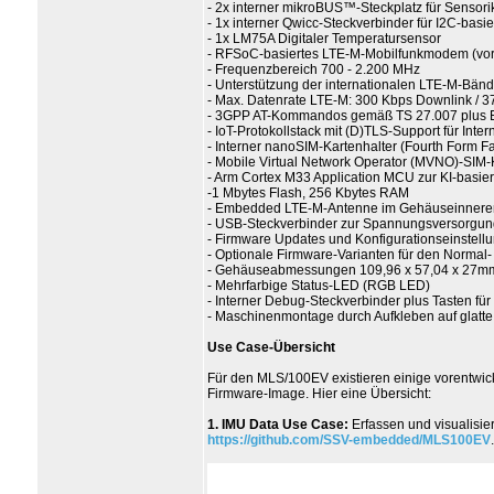
- 2x interner mikroBUS™-Steckplatz für Sensor
- 1x interner Qwicc-Steckverbinder für I2C-basi
- 1x LM75A Digitaler Temperatursensor
- RFSoC-basiertes LTE-M-Mobilfunkmodem (vorzer
- Frequenzbereich 700 - 2.200 MHz
- Unterstützung der internationalen LTE-M-Bänd
- Max. Datenrate LTE-M: 300 Kbps Downlink / 3
- 3GPP AT-Kommandos gemäß TS 27.007 plus 
- IoT-Protokollstack mit (D)TLS-Support für Int
- Interner nanoSIM-Kartenhalter (Fourth Form Fa
- Mobile Virtual Network Operator (MVNO)-SIM-Kar
- Arm Cortex M33 Application MCU zur KI-basie
-1 Mbytes Flash, 256 Kbytes RAM
- Embedded LTE-M-Antenne im Gehäuseinnere
- USB-Steckverbinder zur Spannungsversorgu
- Firmware Updates und Konfigurationseinstel
- Optionale Firmware-Varianten für den Normal-
- Gehäuseabmessungen 109,96 x 57,04 x 27m
- Mehrfarbige Status-LED (RGB LED)
- Interner Debug-Steckverbinder plus Tasten f
- Maschinenmontage durch Aufkleben auf glatte
Use Case-Übersicht
Für den MLS/100EV existieren einige vorentwic
Firmware-Image. Hier eine Übersicht:
1. IMU Data Use Case:
Erfassen und visualisi
https://github.com/SSV-embedded/MLS100EV
.