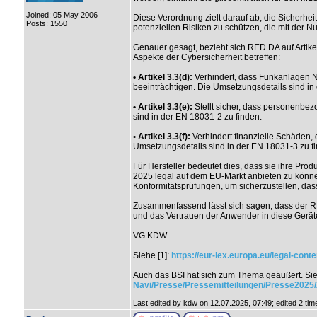
Joined: 05 May 2006
Diese Verordnung zielt darauf ab, die Sicherhei
Posts: 1550
potenziellen Risiken zu schützen, die mit der N
Genauer gesagt, bezieht sich RED DA auf Artikel 
Aspekte der Cybersicherheit betreffen:
• Artikel 3.3(d):
Verhindert, dass Funkanlagen 
beeinträchtigen. Die Umsetzungsdetails sind in
• Artikel 3.3(e):
Stellt sicher, dass personenbez
sind in der EN 18031-2 zu finden.
• Artikel 3.3(f):
Verhindert finanzielle Schäden,
Umsetzungsdetails sind in der EN 18031-3 zu f
Für Hersteller bedeutet dies, dass sie ihre Pro
2025 legal auf dem EU-Markt anbieten zu könn
Konformitätsprüfungen, um sicherzustellen, das
Zusammenfassend lässt sich sagen, dass der RED
und das Vertrauen der Anwender in diese Geräte
VG KDW
Siehe [1]:
https://eur-lex.europa.eu/legal-co
Auch das BSI hat sich zum Thema geäußert. Si
Navi/Presse/Pressemitteilungen/Presse2025
Last edited by kdw on 12.07.2025, 07:49; edited 2 times