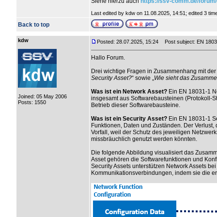
Siehe hierzu auch
https://ssv-comm.de/forum
Last edited by kdw on 11.08.2025, 14:51; edited 3 times
Back to top
kdw
Posted: 28.07.2025, 15:24
Post subject: EN 18031
Hallo Forum.
Drei wichtige Fragen in Zusammenhang mit der
Security Asset?
“ sowie „
Wie sieht das Zusamme
Was ist ein Network Asset?
Ein EN 18031-1 Net
Joined: 05 May 2006
insgesamt aus Softwarebausteinen (Protokoll-St
Posts: 1550
Betrieb dieser Softwarebausteine.
Was ist ein Security Asset?
Ein EN 18031-1 Sec
Funktionen, Daten und Zuständen. Der Verlust, d
Vorfall, weil der Schutz des jeweiligen Netzwe
missbräuchlich genutzt werden könnten.
Die folgende Abbildung visualisiert das Zusam
Asset gehören die Softwarefunktionen und Konf
Security Assets unterstützen Network Assets bei
Kommunikationsverbindungen, indem sie die erfo