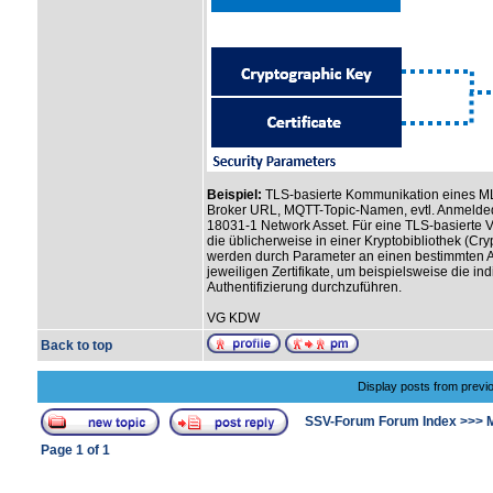
Beispiel:
TLS-basierte Kommunikation eines MLS
Broker URL, MQTT-Topic-Namen, evtl. Anmelded
18031-1 Network Asset. Für eine TLS-basierte
die üblicherweise in einer Kryptobibliothek (C
werden durch Parameter an einen bestimmten A
jeweiligen Zertifikate, um beispielsweise die i
Authentifizierung durchzuführen.
VG KDW
Back to top
Display posts from previ
SSV-Forum Forum Index
>>>
Page
1
of
1