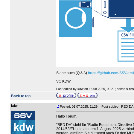
Siehe auch (Q & A)
https://github.com/SSV-e
VG KDW
Last edited by kdw on 16.08.2025, 09:21; edited 9 times
Back to top
kdw
Posted: 01.07.2025, 11:29
Post subject: RED DA u
Hallo Forum.
"RED DA" steht für "Radio Equipment Directive D
2014/53/EU, die ab dem 1. August 2025 verbindl
werden, einführt. Sie gilt somit auch für den M