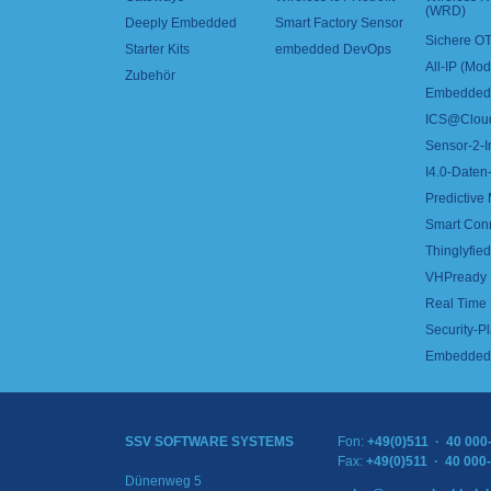
(WRD)
Deeply Embedded
Smart Factory Sensor
Sichere OT
Starter Kits
embedded DevOps
All-IP (Mo
Zubehör
Embedded 
ICS@Clou
Sensor-2-I
I4.0-Daten-
Predictive
Smart Con
Thinglyfied 
VHPready
Real Time
Security-Pl
Embedded 
SSV SOFTWARE SYSTEMS
Fon:
+49(0)511 · 40 000
Fax:
+49(0)511 · 40 000
Dünenweg 5