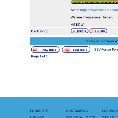
Siehe
https://www.ssv-embedd
Weitere Informationen folgen.
VG KDW
Back to top
Display posts from previ
SSV-Forum For
Page
1
of
1
PRODUKTE
CUSTOMIZING
LÖSUNGE
Gateways
Wireless IoT Retrofit
Wireless 