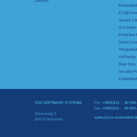
Zubehör
Embedded 
ICS@Clou
Sensor-2-I
I4.0-Daten-
Predictive
Smart Con
Thinglyfied 
VHPready
Real Time
Security-Pl
Embedded 
SSV SOFTWARE SYSTEMS
Fon:
+49(0)511 · 40 000
Fax:
+49(0)511 · 40 000
Dünenweg 5
sales@ssv-embedded.d
30419 Hannover