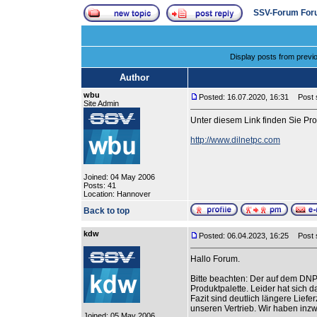
SSV-Forum For
Display posts from previ
Author
wbu
Posted: 16.07.2020, 16:31
Post s
Site Admin
Unter diesem Link finden Sie P
http://www.dilnetpc.com
Joined: 04 May 2006
Posts: 41
Location: Hannover
Back to top
kdw
Posted: 06.04.2023, 16:25
Post su
Hallo Forum.
Bitte beachten: Der auf dem DN
Produktpalette. Leider hat sich 
Fazit sind deutlich längere Lief
unseren Vertrieb. Wir haben inz
Joined: 05 May 2006