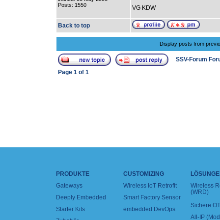
Posts: 1550
VG KDW
Back to top
Display posts from previ
SSV-Forum For
Page
1
of
1
PRODUKTE
CUSTOMIZING
LÖSUNGE
Gateways
Wireless IoT Retrofit
Wireless 
(WRD)
Deeply Embedded
Smart Factory Sensor
Sichere OT
Starter Kits
embedded DevOps
All-IP (Mo