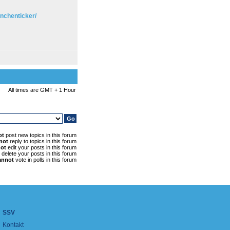
nchenticker/
All times are GMT + 1 Hour
ot
post new topics in this forum
not
reply to topics in this forum
ot
edit your posts in this forum
delete your posts in this forum
annot
vote in polls in this forum
SSV
Kontakt