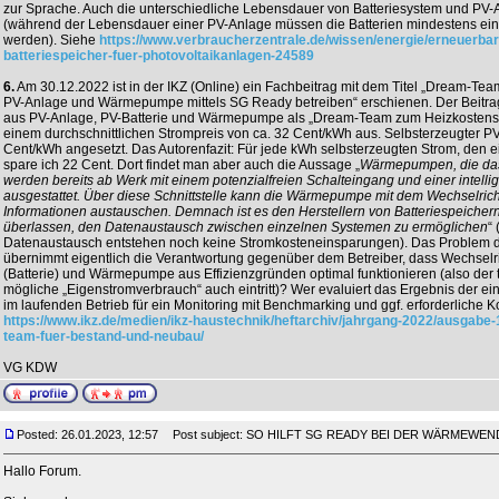
zur Sprache. Auch die unterschiedliche Lebensdauer von Batteriesystem und PV-
(während der Lebensdauer einer PV-Anlage müssen die Batterien mindestens einm
werden). Siehe
https://www.verbraucherzentrale.de/wissen/energie/erneuerbar
batteriespeicher-fuer-photovoltaikanlagen-24589
6.
Am 30.12.2022 ist in der IKZ (Online) ein Fachbeitrag mit dem Titel „Dream-Te
PV-Anlage und Wärmepumpe mittels SG Ready betreiben“ erschienen. Der Beitra
aus PV-Anlage, PV-Batterie und Wärmepumpe als „Dream-Team zum Heizkostensp
einem durchschnittlichen Strompreis von ca. 32 Cent/kWh aus. Selbsterzeugter PV
Cent/kWh angesetzt. Das Autorenfazit: Für jede kWh selbsterzeugten Strom, de
spare ich 22 Cent. Dort findet man aber auch die Aussage „
Wärmepumpen, die das
werden bereits ab Werk mit einem potenzialfreien Schalteingang und einer intell
ausgestattet. Über diese Schnittstelle kann die Wärmepumpe mit dem Wechselrich
Informationen austauschen. Demnach ist es den Herstellern von Batteriespeic
überlassen, den Datenaustausch zwischen einzelnen Systemen zu ermöglichen
“
Datenaustausch entstehen noch keine Stromkosteneinsparungen). Das Problem da
übernimmt eigentlich die Verantwortung gegenüber dem Betreiber, dass Wechselri
(Batterie) und Wärmepumpe aus Effizienzgründen optimal funktionieren (also der
mögliche „Eigenstromverbrauch“ auch eintritt)? Wer evaluiert das Ergebnis der e
im laufenden Betrieb für ein Monitoring mit Benchmarking und ggf. erforderliche 
https://www.ikz.de/medien/ikz-haustechnik/heftarchiv/jahrgang-2022/ausgabe-
team-fuer-bestand-und-neubau/
VG KDW
Posted: 26.01.2023, 12:57
Post subject: SO HILFT SG READY BEI DER WÄRMEWENDE
Hallo Forum.