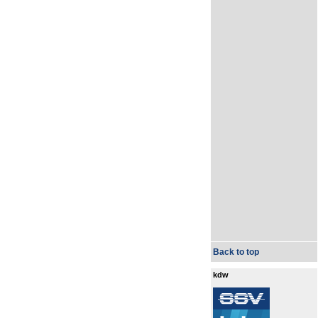
Back to top
kdw