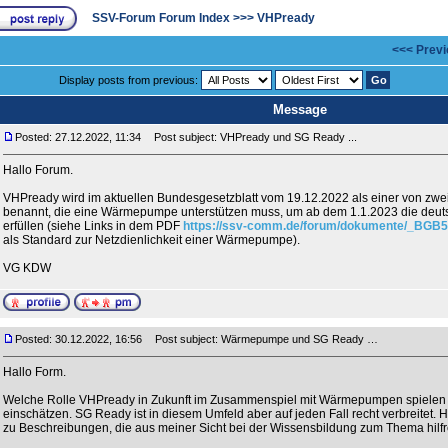
SSV-Forum Forum Index
>>>
VHPready
<<< Previ
Display posts from previous:
Message
Posted: 27.12.2022, 11:34
Post subject: VHPready und SG Ready ...
Hallo Forum.
VHPready wird im aktuellen Bundesgesetzblatt vom 19.12.2022 als einer von zwe
benannt, die eine Wärmepumpe unterstützen muss, um ab dem 1.1.2023 die deutsc
erfüllen (siehe Links in dem PDF
https://ssv-comm.de/forum/dokumente/_BGB5
als Standard zur Netzdienlichkeit einer Wärmepumpe).
VG KDW
Posted: 30.12.2022, 16:56
Post subject: Wärmepumpe und SG Ready …
Hallo Form.
Welche Rolle VHPready in Zukunft im Zusammenspiel mit Wärmepumpen spielen wi
einschätzen. SG Ready ist in diesem Umfeld aber auf jeden Fall recht verbreitet. Hi
zu Beschreibungen, die aus meiner Sicht bei der Wissensbildung zum Thema hilfr