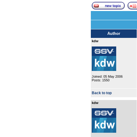
Author
kdw
Joined: 05 May 2006
Posts: 1550
Back to top
kdw