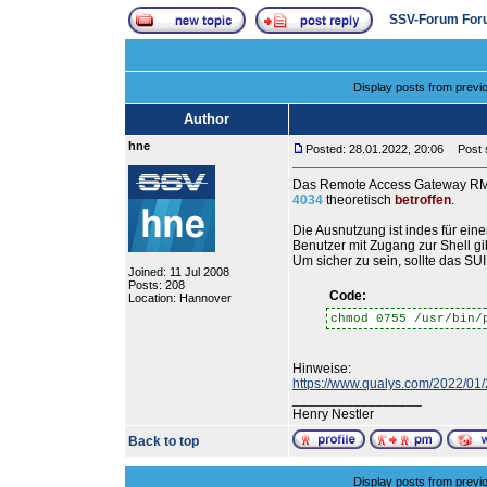
SSV-Forum For
Display posts from previ
Author
hne
Posted: 28.01.2022, 20:06
Post s
Das Remote Access Gateway RMG/
4034
theoretisch
betroffen
.
Die Ausnutzung ist indes für ein
Benutzer mit Zugang zur Shell gi
Um sicher zu sein, sollte das S
Joined: 11 Jul 2008
Posts: 208
Code:
Location: Hannover
chmod 0755 /usr/bin/
Hinweise:
https://www.qualys.com/2022/01/
_________________
Henry Nestler
Back to top
Display posts from previ