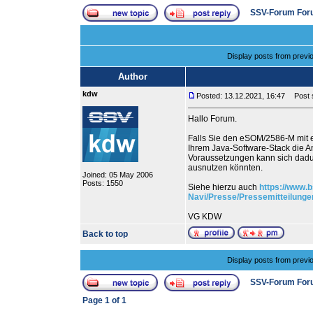
SSV-Forum For
Display posts from previ
Author
kdw
Posted: 13.12.2021, 16:47
Post s
Hallo Forum.
Falls Sie den eSOM/2586-M mit e
Ihrem Java-Software-Stack die
Voraussetzungen kann sich dadur
ausnutzen könnten.
Joined: 05 May 2006
Posts: 1550
Siehe hierzu auch
https://www.b
Navi/Presse/Pressemitteilung
VG KDW
Back to top
Display posts from previ
SSV-Forum For
Page
1
of
1