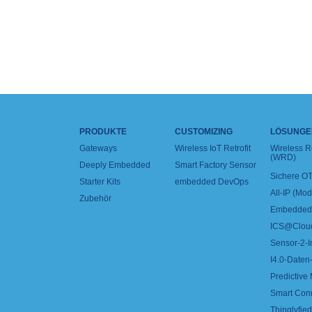
PRODUKTE
CUSTOMIZING
LÖSUNGE
Gateways
Wireless IoT Retrofit
Wireless 
(WRD)
Deeply Embedded
Smart Factory Sensor
Sichere OT
Starter Kits
embedded DevOps
All-IP (Mo
Zubehör
Embedded 
ICS@Clou
Sensor-2-I
I4.0-Daten-
Predictive
Smart Con
Thinglyfied 