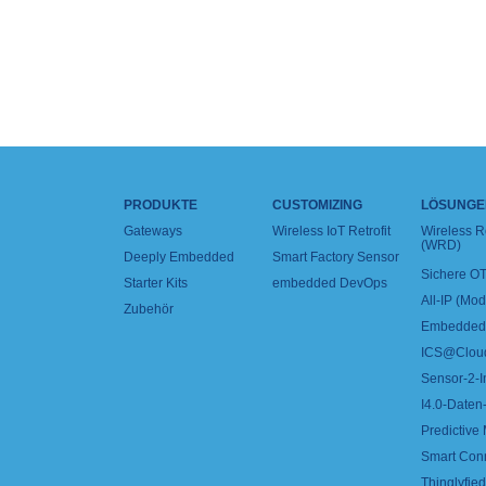
PRODUKTE
CUSTOMIZING
LÖSUNGE
Gateways
Wireless IoT Retrofit
Wireless 
(WRD)
Deeply Embedded
Smart Factory Sensor
Sichere OT
Starter Kits
embedded DevOps
All-IP (Mo
Zubehör
Embedded 
ICS@Clou
Sensor-2-I
I4.0-Daten-
Predictive
Smart Con
Thinglyfied 