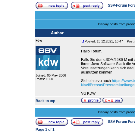
SSV-Forum For
Display posts from previ
Author
kdw
Posted: 13.12.2021, 16:47
Post s
Hallo Forum.
Falls Sie den eSOM/2586-M mit e
Ihrem Java-Software-Stack die
Voraussetzungen kann sich dadur
ausnutzen könnten.
Joined: 05 May 2006
Posts: 1550
Siehe hierzu auch
https://www.b
Navi/Presse/Pressemitteilung
VG KDW
Back to top
Display posts from previ
SSV-Forum For
Page
1
of
1