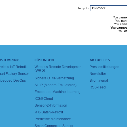
Jump to:
You
cann
You
can
You
cann
You
cannot
You
c
USTOMIZING
LÖSUNGEN
AKTUELLES
reless IoT Retrofit
Wireless Remote Development
Pressemitteilungen
(WRD)
art Factory Sensor
Newsletter
Sichere OT/IT-Vernetzung
bedded DevOps
Bildmaterial
All-IP (Modem-Emulatoren)
RSS-Feed
Embedded Machine Learning
ICS@Cloud
Sensor-2-Information
I4.0-Daten-Retrofit
Predictive Maintenance
Smart Connected Sensor