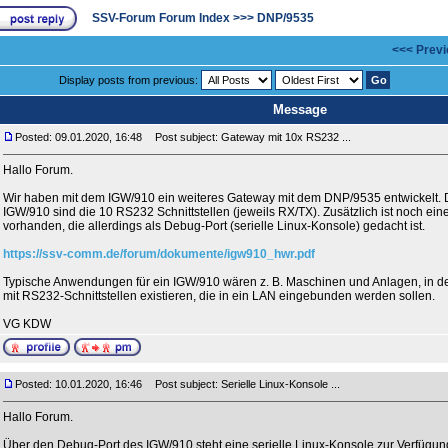
SSV-Forum Forum Index
>>>
DNP/9535
<<< Previ
Display posts from previous:
Message
Posted: 09.01.2020, 16:48
Post subject: Gateway mit 10x RS232 ...
Hallo Forum.
Wir haben mit dem IGW/910 ein weiteres Gateway mit dem DNP/9535 entwickelt. 
IGW/910 sind die 10 RS232 Schnittstellen (jeweils RX/TX). Zusätzlich ist noch ein
vorhanden, die allerdings als Debug-Port (serielle Linux-Konsole) gedacht ist.
https://ssv-comm.de/forum/dokumente/igw910_hwr.pdf
Typische Anwendungen für ein IGW/910 wären z. B. Maschinen und Anlagen, in d
mit RS232-Schnittstellen existieren, die in ein LAN eingebunden werden sollen.
VG KDW
Posted: 10.01.2020, 16:46
Post subject: Serielle Linux-Konsole ...
Hallo Forum.
Über den Debug-Port des IGW/910 steht eine serielle Linux-Konsole zur Verfügung.