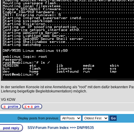
In der seriellen Konsole ist eine Anmeldung als "root" mit dem dafür bekannten Pa
Lieferung beigefügte Begleitdokumentation) möglich.
VG KDW
Display posts from previous:
SSV-Forum Forum Index
>>>
DNP/9535