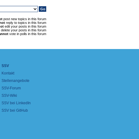
ot
post new topics in this forum
not
reply to topics in this forum
ot
edit your posts in this forum
delete your posts in this forum
annot
vote in polls in this forum
SSV
Kontakt
Stellenangebote
SSV-Forum
SSV-Wiki
SSV bei LinkedIn
SSV bei GitHub