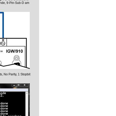
Ende, 9-Pin-Sub-D am
s, No Parity, 1 Stopbit