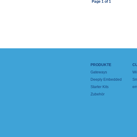
Page
1
of
1
PRODUKTE
C
Gateways
Wi
Deeply Embedded
Sm
Starter Kits
em
Zubehör