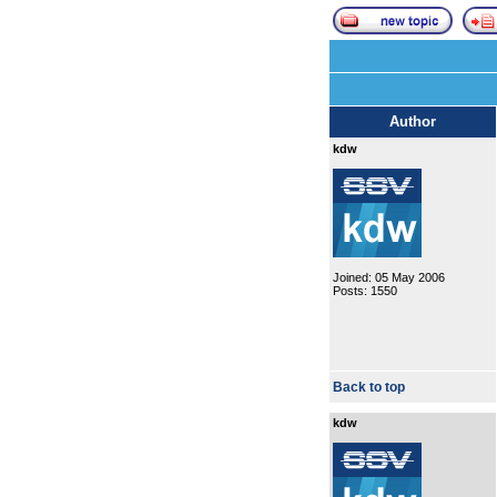
Author
kdw
Joined: 05 May 2006
Posts: 1550
Back to top
kdw