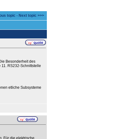
ous topic
-
Next topic >>>
Die Besonderheit des
e 11. RS232-Schnittstelle
enen etliche Subsysteme
 Für die elektrische