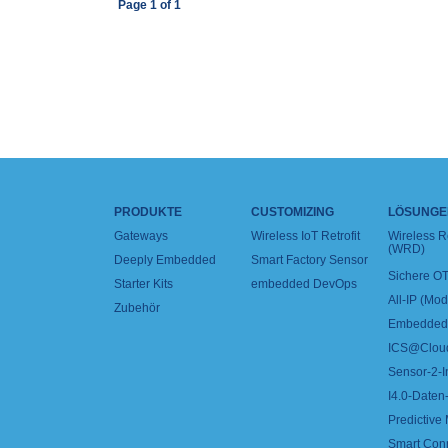
Page
1
of
1
PRODUKTE
CUSTOMIZING
LÖSUNGE
Gateways
Wireless IoT Retrofit
Wireless 
(WRD)
Deeply Embedded
Smart Factory Sensor
Sichere OT
Starter Kits
embedded DevOps
All-IP (Mo
Zubehör
Embedded 
ICS@Clou
Sensor-2-I
I4.0-Daten-
Predictive
Smart Con