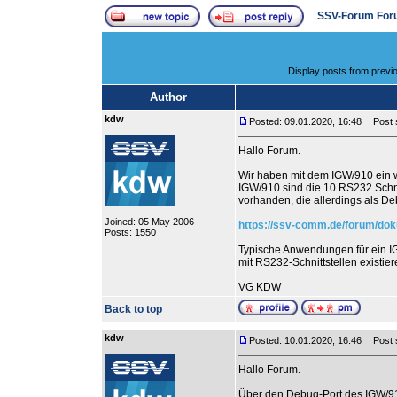
SSV-Forum For
Display posts from previ
Author
kdw
Posted: 09.01.2020, 16:48
Post s
Hallo Forum.
Wir haben mit dem IGW/910 ein 
IGW/910 sind die 10 RS232 Schnit
vorhanden, die allerdings als Deb
Joined: 05 May 2006
https://ssv-comm.de/forum/do
Posts: 1550
Typische Anwendungen für ein I
mit RS232-Schnittstellen existie
VG KDW
Back to top
kdw
Posted: 10.01.2020, 16:46
Post su
Hallo Forum.
Über den Debug-Port des IGW/910 