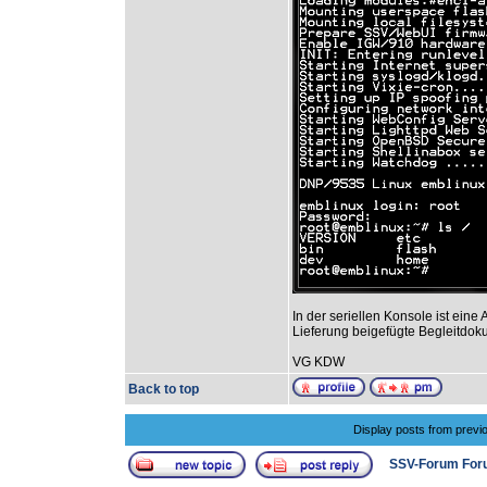
In der seriellen Konsole ist ein
Lieferung beigefügte Begleitdok
VG KDW
Back to top
Display posts from previ
SSV-Forum For