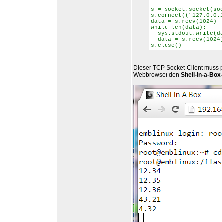
s = socket.socket(so
s.connect(("127.0.0.
data = s.recv(1024)
while len(data):
sys.stdout.write(d
data = s.recv(1024
s.close()
Dieser TCP-Socket-Client muss 
Webbrowser den
Shell-in-a-Box