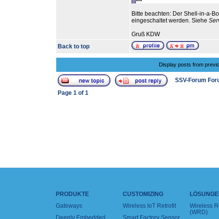
Bitte beachten: Der Shell-in-a
eingeschaltet werden. Siehe
Ser
Gruß KDW
Back to top
Display posts from previ
SSV-Forum For
Page
1
of
1
PRODUKTE
CUSTOMIZING
LÖSUNGE
Gateways
Wireless IoT Retrofit
Wireless 
(WRD)
Deeply Embedded
Smart Factory Sensor