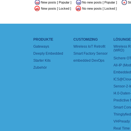
New posts [ Popular ]
No new posts [ Popular ]
St
New posts [ Locked ]
No new posts [ Locked ]
PRODUKTE
CUSTOMIZING
LÖSUNGE
Gateways
Wireless IoT Retrofit
Wireless 
(WRD)
Deeply Embedded
Smart Factory Sensor
Sichere OT
Starter Kits
embedded DevOps
All-IP (Mo
Zubehör
Embedded 
ICS@Clou
Sensor-2-I
I4.0-Daten-
Predictive
Smart Con
Thinglyfied 
VHPready
Real Time