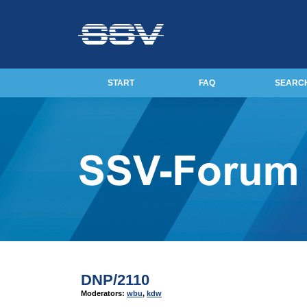
START
FAQ
SEARC
DNP/2110
Moderators:
wbu
,
kdw