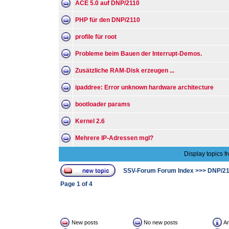
ACE 5.0 auf DNP/2110
PHP für den DNP/2110
profile für root
Probleme beim Bauen der Interrupt-Demos.
Zusätzliche RAM-Disk erzeugen ...
ipaddree: Error unknown hardware architecture
bootloader params
Kernel 2.6
Mehrere IP-Adressen mgl?
Display topics f
SSV-Forum Forum Index
>>>
DNP/21
Page
1
of
4
New posts
No new posts
A