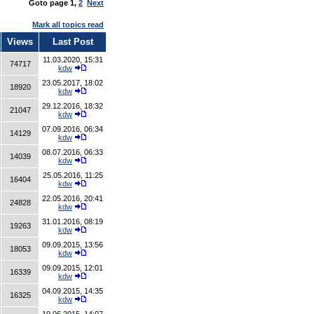
Goto page
1
,
2
Next
Mark all topics read
Views
Last Post
11.03.2020, 15:31
74717
kdw
23.05.2017, 18:02
18920
kdw
29.12.2016, 18:32
21047
kdw
07.09.2016, 06:34
14129
kdw
08.07.2016, 06:33
14039
kdw
25.05.2016, 11:25
16404
kdw
22.05.2016, 20:41
24828
kdw
31.01.2016, 08:19
19263
kdw
09.09.2015, 13:56
18053
kdw
09.09.2015, 12:01
16339
kdw
04.09.2015, 14:35
16325
kdw