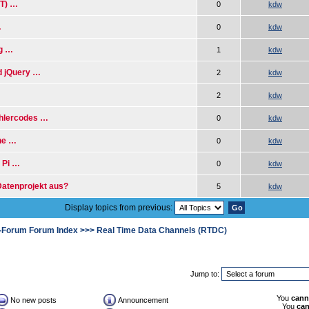
oT) …
0
kdw
…
0
kdw
g …
1
kdw
 jQuery …
2
kdw
2
kdw
ehlercodes …
0
kdw
ne …
0
kdw
 Pi …
0
kdw
Datenprojekt aus?
5
kdw
Display topics from previous:
-Forum Forum Index
>>>
Real Time Data Channels (RTDC)
Jump to:
You
cann
No new posts
Announcement
You
ca