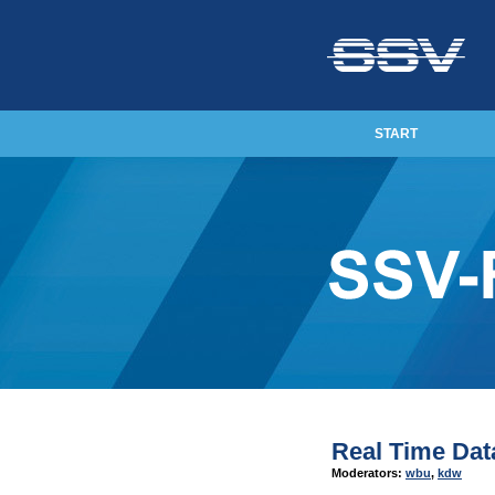
START
Real Time Dat
Moderators:
wbu
,
kdw