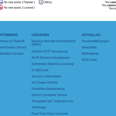
No new posts [ Popular ]
Sticky
You
can
You
canno
No new posts [ Locked ]
You
c
USTOMIZING
LÖSUNGEN
AKTUELLES
reless IoT Retrofit
Wireless Remote Development
Pressemitteilungen
(WRD)
art Factory Sensor
Newsletter
Sichere OT/IT-Vernetzung
bedded DevOps
Bildmaterial
All-IP (Modem-Emulatoren)
RSS-Feed
Embedded Machine Learning
ICS@Cloud
Sensor-2-Information
I4.0-Daten-Retrofit
Predictive Maintenance
Smart Connected Sensor
Thinglyfied (IoT, Industrie 4.0)
VHPready
Real Time Data Channels