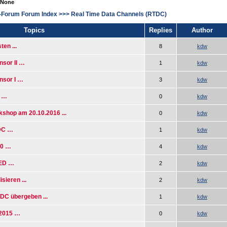
 None
-Forum Forum Index
>>>
Real Time Data Channels (RTDC)
Topics
Replies
Author
en ...
8
kdw
sor II …
1
kdw
nsor I …
3
kdw
 …
0
kdw
shop am 20.10.2016 ...
0
kdw
TDC …
1
kdw
.0 …
4
kdw
ED …
2
kdw
sieren ...
2
kdw
DC übergeben ...
1
kdw
 2015 …
0
kdw