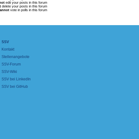
not
edit your posts in this forum
t
delete your posts in this forum
annot
vote in polls in this forum
SSV
Kontakt
Stellenangebote
SSV-Forum
SSV-Wiki
SSV bei LinkedIn
SSV bei GitHub