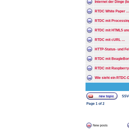
Internet der Dinge (I
RTDC White Paper 
RTDC mit Processin
RTDC mit HTML5 und
RTDC mit cURL …
HTTP-Status- und F
RTDC mit BeagleBo
RTDC mit Raspberry
Wie sieht ein RTDC-
SSV
Page
1
of
2
New posts