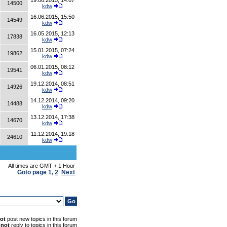
19.06.2015, 14:07
14500
kdw
16.06.2015, 15:50
14549
kdw
16.05.2015, 12:13
17838
kdw
15.01.2015, 07:24
19862
kdw
06.01.2015, 08:12
19541
kdw
19.12.2014, 08:51
14926
kdw
14.12.2014, 09:20
14488
kdw
13.12.2014, 17:38
14670
kdw
11.12.2014, 19:18
24610
kdw
All times are GMT + 1 Hour
Goto page
1
,
2
Next
ot
post new topics in this forum
nnot
reply to topics in this forum