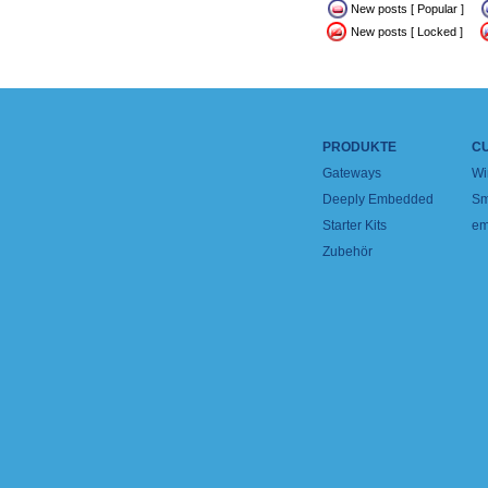
New posts [ Popular ]
New posts [ Locked ]
PRODUKTE
C
Gateways
Wi
Deeply Embedded
Sm
Starter Kits
em
Zubehör