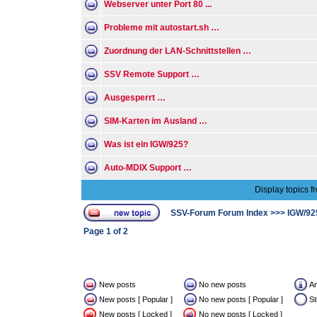
Webserver unter Port 80 ...
Probleme mit autostart.sh …
Zuordnung der LAN-Schnittstellen …
SSV Remote Support …
Ausgesperrt …
SIM-Karten im Ausland …
Was ist ein IGW/925?
Auto-MDIX Support …
Display topics f
SSV-Forum Forum Index
>>>
IGW/92
Page
1
of
2
New posts
No new posts
A
New posts [ Popular ]
No new posts [ Popular ]
St
New posts [ Locked ]
No new posts [ Locked ]