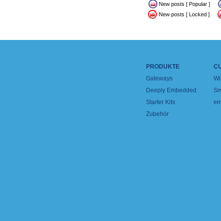
New posts [ Popular ]
New posts [ Locked ]
PRODUKTE
C
Gateways
Wi
Deeply Embedded
Sm
Starter Kits
em
Zubehör