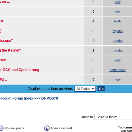
tzen …
0
kdw
…
0
kdw
70
4
beltle
)
0
royshu
etscope"
4
royshu
g the Kernel"
1
royshu
ellen …
0
kdw
ür GCC und Optimierung
0
embeduser
TWI …
0
kdw
Display topics from previous:
-Forum Forum Index
>>>
DNP/5370
Jump to:
You
cann
No new posts
Announcement
You
ca