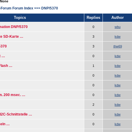
 None
-Forum Forum Index
>>>
DNP/5370
Topics
Replies
Author
mation DNP/5370
0
wbu
te SD-Karte …
3
kdw
5370
3
thw69
t …
0
kdw
Flash …
1
kdw
0
kdw
0
kdw
n. 200 msec. …
0
kdw
2
kdw
I2C-Schnittstelle …
0
kdw
keln …
0
kdw