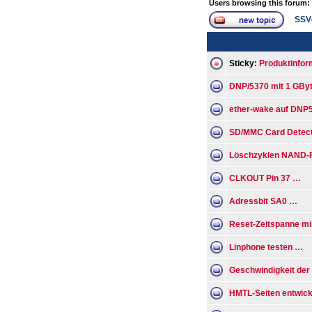
Users browsing this forum:
SSV
Sticky:
Produktinfor
DNP/5370 mit 1 GBy
ether-wake auf DNP
SD/MMC Card Detec
Löschzyklen NAND-
CLKOUT Pin 37 …
Adressbit SA0 …
Reset-Zeitspanne mi
Linphone testen …
Geschwindigkeit der 
HMTL-Seiten entwic