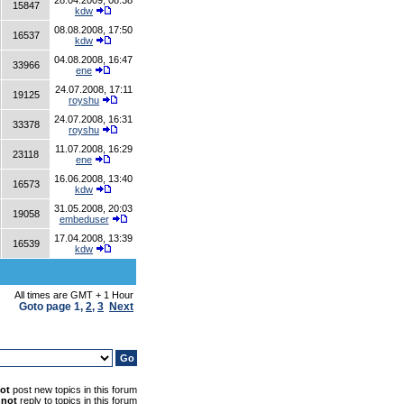
28.04.2009, 08:38
15847
kdw
08.08.2008, 17:50
16537
kdw
04.08.2008, 16:47
33966
ene
24.07.2008, 17:11
19125
royshu
24.07.2008, 16:31
33378
royshu
11.07.2008, 16:29
23118
ene
16.06.2008, 13:40
16573
kdw
31.05.2008, 20:03
19058
embeduser
17.04.2008, 13:39
16539
kdw
All times are GMT + 1 Hour
Goto page
1
,
2
,
3
Next
ot
post new topics in this forum
nnot
reply to topics in this forum