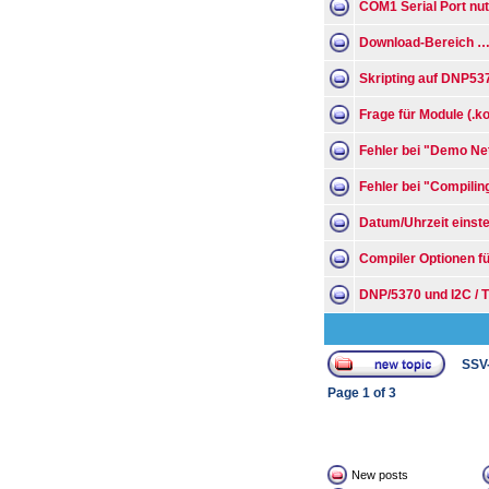
COM1 Serial Port nu
Download-Bereich 
Skripting auf DNP53
Frage für Module (.ko
Fehler bei "Demo N
Fehler bei "Compilin
Datum/Uhrzeit einst
Compiler Optionen f
DNP/5370 und I2C / 
SSV
Page
1
of
3
New posts