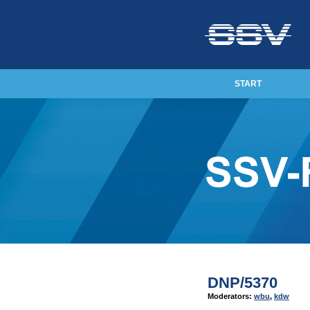
START
DNP/5370
Moderators:
wbu
,
kdw