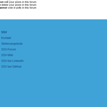
not
edit your posts in this forum
t
delete your posts in this forum
annot
vote in polls in this forum
SSV
Kontakt
Stellenangebote
SSV-Forum
SSV-Wiki
SSV bei LinkedIn
SSV bei GitHub