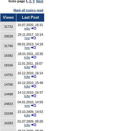
Goto page
1
,
2
,
3
Next
Mark all topics read
Views
Last Post
16.07.2020, 16:31
31732
wbu
29.11.2017, 10:14
29539
hne
08.01.2013, 14:18
31790
hne
18.01.2011, 10:35
16382
kdw
11.01.2011, 16:07
18166
kdw
16.12.2010, 16:14
14752
kdw
16.12.2010, 15:48
14766
kdw
14.12.2010, 16:37
14498
kdw
04.01.2010, 14:55
24823
ene
23.10.2009, 14:53
15249
kdw
01.07.2009, 09:26
16283
kdw