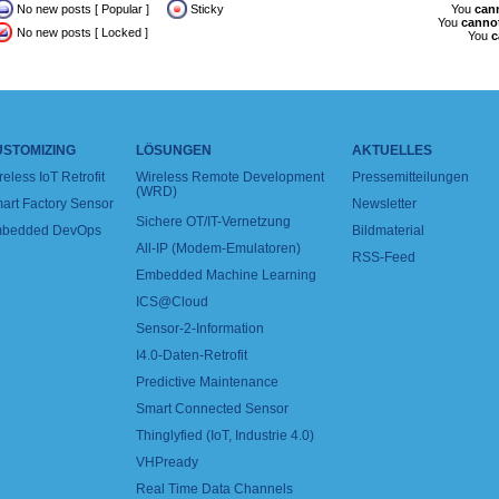
No new posts [ Popular ]
Sticky
You
can
You
canno
No new posts [ Locked ]
You
c
USTOMIZING
LÖSUNGEN
AKTUELLES
reless IoT Retrofit
Wireless Remote Development
Pressemitteilungen
(WRD)
art Factory Sensor
Newsletter
Sichere OT/IT-Vernetzung
bedded DevOps
Bildmaterial
All-IP (Modem-Emulatoren)
RSS-Feed
Embedded Machine Learning
ICS@Cloud
Sensor-2-Information
I4.0-Daten-Retrofit
Predictive Maintenance
Smart Connected Sensor
Thinglyfied (IoT, Industrie 4.0)
VHPready
Real Time Data Channels