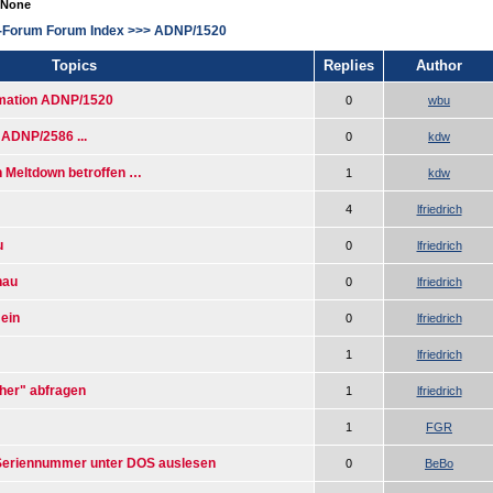
 None
-Forum Forum Index
>>>
ADNP/1520
Topics
Replies
Author
rmation ADNP/1520
0
wbu
 ADNP/2586 ...
0
kdw
 Meltdown betroffen …
1
kdw
4
lfriedrich
u
0
lfriedrich
nau
0
lfriedrich
 ein
0
lfriedrich
1
lfriedrich
her" abfragen
1
lfriedrich
1
FGR
eriennummer unter DOS auslesen
0
BeBo