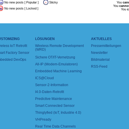
No new posts [ Popular ]
Sticky
You
can
You
canno
No new posts [ Locked ]
You
c
USTOMIZING
LÖSUNGEN
AKTUELLES
reless IoT Retrofit
Wireless Remote Development
Pressemitteilungen
(WRD)
art Factory Sensor
Newsletter
Sichere OT/IT-Vernetzung
bedded DevOps
Bildmaterial
All-IP (Modem-Emulatoren)
RSS-Feed
Embedded Machine Learning
ICS@Cloud
Sensor-2-Information
I4.0-Daten-Retrofit
Predictive Maintenance
Smart Connected Sensor
Thinglyfied (IoT, Industrie 4.0)
VHPready
Real Time Data Channels