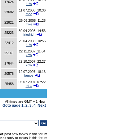
28.07.2008, 16:10
17624
kdw
11.07.2008, 10:36
23602
mha
26.05.2008, 11:28
22821
mke
30.04.2008, 14:53
28223
lfriedrich
29.04.2008, 10:55
22412
kdw
22.11.2007, 11:04
25118
kdw
22.10.2007, 22:27
17644
kdw
12.07.2007, 18:13
20578
famos
06.07.2007, 07:22
25458
mha
All times are GMT + 1 Hour
Goto page
1
,
2
,
3
,
4
Next
ot
post new topics in this forum
nnot
reply to topics in this forum