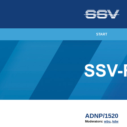
START
ADNP/1520
Moderators:
wbu
,
kdw