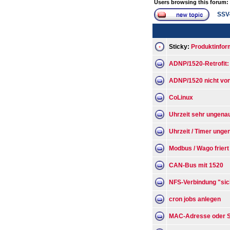
Users browsing this forum:
SSV
Sticky:
Produktinfo
ADNP/1520-Retrofit:
ADNP/1520 nicht von
CoLinux
Uhrzeit sehr ungena
Uhrzeit / Timer unge
Modbus / Wago friert
CAN-Bus mit 1520
NFS-Verbindung "sic
cron jobs anlegen
MAC-Adresse oder S