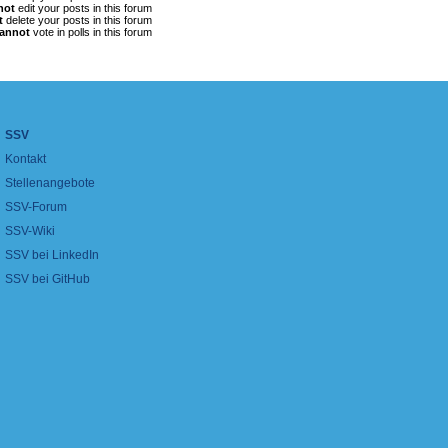
not
edit your posts in this forum
t
delete your posts in this forum
annot
vote in polls in this forum
SSV
Kontakt
Stellenangebote
SSV-Forum
SSV-Wiki
SSV bei LinkedIn
SSV bei GitHub