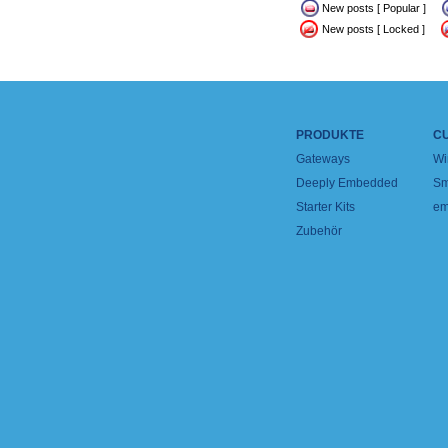
New posts [ Popular ]
New posts [ Locked ]
PRODUKTE
C
Gateways
Wi
Deeply Embedded
Sm
Starter Kits
em
Zubehör