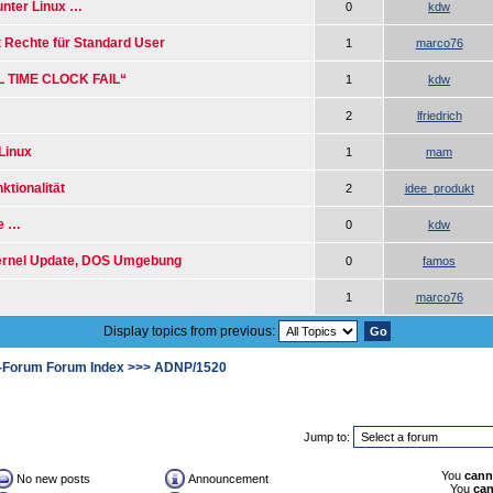
nter Linux …
0
kdw
 Rechte für Standard User
1
marco76
L TIME CLOCK FAIL“
1
kdw
2
lfriedrich
Linux
1
mam
ktionalität
2
idee_produkt
me …
0
kdw
Kernel Update, DOS Umgebung
0
famos
1
marco76
Display topics from previous:
-Forum Forum Index
>>>
ADNP/1520
Jump to:
You
cann
No new posts
Announcement
You
ca