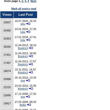
Goto page
1
,
2
,
3
,
4
Next
Mark all topics read
Views
Last Post
16.07.2020, 16:33
15837
wbu
10.01.2024, 17:26
25482
kdw
17.01.2018, 17:41
20353
kdw
11.04.2013, 18:10
36282
lfriedrich
11.04.2013, 18:00
17451
lfriedrich
11.04.2013, 17:57
17497
lfriedrich
22.11.2011, 14:22
18074
lfriedrich
25.10.2010, 13:33
20996
hne
23.02.2010, 15:35
22232
lfriedrich
17.12.2009, 17:20
22685
ene
27.03.2009, 09:43
19917
BeBo