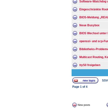
Software-Watchdog u
Eingeschränkte Root
BIOS-Meldung „REA
Neue Busybox
BIOS Wechsel unter 
openssl- und scp-Fun
Bibliotheks-Proble
Multicast Routing, 
ttyS0 freigeben
SSV
Page
1
of
4
New posts