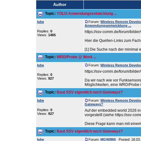
Author
Topic:
YOLO-Anwendungsentwicklung ...
kdw
Forum:
Wireless Remote Devel
Anwendungsentwicklung ...
Replies:
0
https://ssv-comm.de/forum/bilder
Views:
1465
Hier die Quellen-Links zum Fach
[1] Die Suche nach der minimal e
Topic:
WRD/Probe @ Work ...
kdw
Forum:
Wireless Remote Devel
https://ssv-comm.de/forum/bilder
Replies:
0
Views:
927
Da wir nach wie vor Funksensor
Möglichkeiten, eine WRD/Probe in
Topic:
Baut SSV eigentlich noch Gateways?
kdw
Forum:
Wireless Remote Devel
Gateways?
Replies:
0
Auf der embedded world 2026 i
Views:
927
vorgestellt (siehe https://ssv-c
Diese Frage kann man mit einem k
Topic:
Baut SSV eigentlich noch Gateways?
kdw
Forum:
MGW/865
Posted: 18.03.