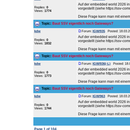
Auf der embedded world 2026 i
Replies:
0
vorgestellt (siehe https://ssv-c
Views:
1774
Diese Frage kann man mit einem k
Topic:
Baut SSV eigentlich noch Gateways?
kdw
Forum:
IGW/935
Posted: 18.03.2
Auf der embedded world 2026 i
Replies:
0
vorgestellt (siehe https://ssv-c
Views:
1832
Diese Frage kann man mit einem k
Topic:
Baut SSV eigentlich noch Gateways?
kdw
Forum:
IGW/936(-L)
Posted: 18.0
Auf der embedded world 2026 i
Replies:
0
vorgestellt (siehe https://ssv-c
Views:
1773
Diese Frage kann man mit einem k
Topic:
Baut SSV eigentlich noch Gateways?
kdw
Forum:
IGW/963
Posted: 18.03.2
Auf der embedded world 2026 i
Replies:
0
vorgestellt (siehe https://ssv-c
Views:
1744
Diese Frage kann man mit einem k
Page
1
of
104