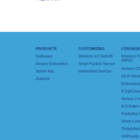
PRODUKTE
CUSTOMIZING
LÖSUNGE
Gateways
Wireless IoT Retrofit
Wireless 
(WRD)
Deeply Embedded
Smart Factory Sensor
Sichere OT
Starter Kits
embedded DevOps
All-IP (Mo
Zubehör
Embedded 
ICS@Clou
Sensor-2-I
I4.0-Daten-
Predictive
Smart Con
Thinglyfied 
VHPready