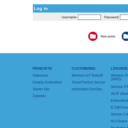
Log in
Username:
Password:
New posts
PRODUKTE
CUSTOMIZING
LÖSUNGE
Gateways
Wireless IoT Retrofit
Wireless 
(WRD)
Deeply Embedded
Smart Factory Sensor
Sichere OT
Starter Kits
embedded DevOps
All-IP (Mo
Zubehör
Embedded 
ICS@Clou
Sensor-2-I
I4.0-Daten-