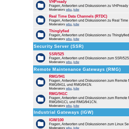
VHPready
Fragen, Antworten und Diskussionen zu VHPready
Moderators
wbu
,
kdw
Real Time Data Channels (RTDC)
Fragen, Antworten und Diskussionen zu Real Time
Moderators
wbu
,
kdw
Thinglyfied
Fragen, Antworten und Diskussionen zu Thinglyfie
Moderators
wbu
,
kdw
Security Server (SSR)
SSR/525
Fragen, Antworten und Diskussionen zum SSR/525
Moderators
wbu
,
kdw
Remote Maintenance Gateways (RMG)
RMG/941
Fragen, Antworten und Diskussionen zum Remote
RMG/941L und RMG/941N.
Moderators
wbu
,
kdw
RMG/941C
Fragen, Antworten und Diskussionen zum Remot
RMG/941CL und RMG/941CN.
Moderators
wbu
,
kdw
Industrial Gateways (IGW)
IGW/100
Fragen, Antworten und Diskussionen zum Linux Se
Moderators
wbu
,
kdw