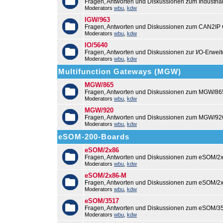
Fragen, Antworten und Diskussionen zum Industri
Moderators
wbu
,
kdw
IGW/963
Fragen, Antworten und Diskussionen zum CAN2IP
Moderators
wbu
,
kdw
IO/5640
Fragen, Antworten und Diskussionen zur I/O-Erweit
Moderators
wbu
,
kdw
Multifunction Gateways (MGW)
MGW/865
Fragen, Antworten und Diskussionen zum MGW/86
Moderators
wbu
,
kdw
MGW/920
Fragen, Antworten und Diskussionen zum MGW/92
Moderators
wbu
,
kdw
eSOM-200-Boards
eSOM/2x86
Fragen, Antworten und Diskussionen zum eSOM/2x
Moderators
wbu
,
kdw
eSOM/2x86-M
Fragen, Antworten und Diskussionen zum eSOM/2
Moderators
wbu
,
kdw
eSOM/3517
Fragen, Antworten und Diskussionen zum eSOM/3
Moderators
wbu
,
kdw