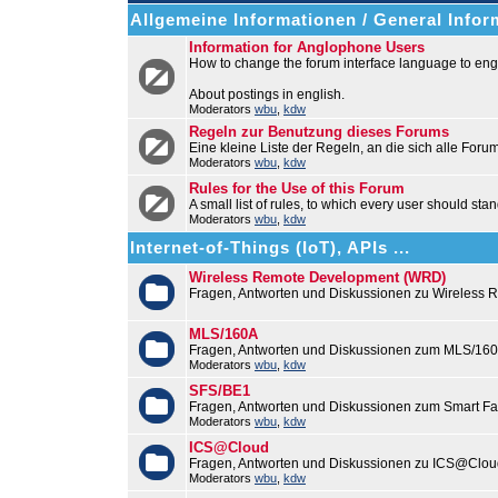
Allgemeine Informationen / General Infor
Information for Anglophone Users
How to change the forum interface language to engl
About postings in english.
Moderators
wbu
,
kdw
Regeln zur Benutzung dieses Forums
Eine kleine Liste der Regeln, an die sich alle Foru
Moderators
wbu
,
kdw
Rules for the Use of this Forum
A small list of rules, to which every user should stan
Moderators
wbu
,
kdw
Internet-of-Things (IoT), APIs ...
Wireless Remote Development (WRD)
Fragen, Antworten und Diskussionen zu Wireless
MLS/160A
Fragen, Antworten und Diskussionen zum MLS/16
Moderators
wbu
,
kdw
SFS/BE1
Fragen, Antworten und Diskussionen zum Smart F
Moderators
wbu
,
kdw
ICS@Cloud
Fragen, Antworten und Diskussionen zu ICS@Cloud
Moderators
wbu
,
kdw