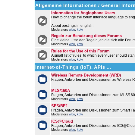
Allgemeine Informationen / General Infor
Information for Anglophone Users
How to change the forum interface language to engl
About postings in english.
Moderators
wbu
,
kdw
Regeln zur Benutzung dieses Forums
Eine kleine Liste der Regeln, an die sich alle Foru
Moderators
wbu
,
kdw
Rules for the Use of this Forum
A small list of rules, to which every user should stan
Moderators
wbu
,
kdw
Internet-of-Things (IoT), APIs ...
Wireless Remote Development (WRD)
Fragen, Antworten und Diskussionen zu Wireless
MLS/160A
Fragen, Antworten und Diskussionen zum MLS/16
Moderators
wbu
,
kdw
SFS/BE1
Fragen, Antworten und Diskussionen zum Smart F
Moderators
wbu
,
kdw
ICS@Cloud
Fragen, Antworten und Diskussionen zu ICS@Cloud
Moderators
wbu
,
kdw