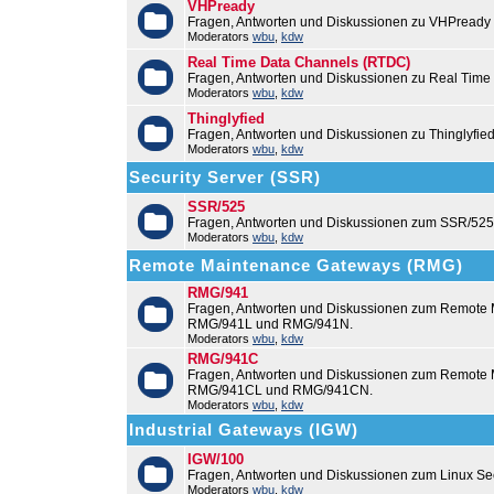
VHPready
Fragen, Antworten und Diskussionen zu VHPready
Moderators
wbu
,
kdw
Real Time Data Channels (RTDC)
Fragen, Antworten und Diskussionen zu Real Time
Moderators
wbu
,
kdw
Thinglyfied
Fragen, Antworten und Diskussionen zu Thinglyfie
Moderators
wbu
,
kdw
Security Server (SSR)
SSR/525
Fragen, Antworten und Diskussionen zum SSR/525
Moderators
wbu
,
kdw
Remote Maintenance Gateways (RMG)
RMG/941
Fragen, Antworten und Diskussionen zum Remote
RMG/941L und RMG/941N.
Moderators
wbu
,
kdw
RMG/941C
Fragen, Antworten und Diskussionen zum Remot
RMG/941CL und RMG/941CN.
Moderators
wbu
,
kdw
Industrial Gateways (IGW)
IGW/100
Fragen, Antworten und Diskussionen zum Linux Se
Moderators
wbu
,
kdw