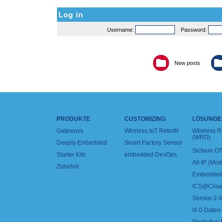
Log in
Username:
Password:
New posts
PRODUKTE
CUSTOMIZING
LÖSUNGE
Gateways
Wireless IoT Retrofit
Wireless 
(WRD)
Deeply Embedded
Smart Factory Sensor
Sichere OT
Starter Kits
embedded DevOps
All-IP (Mo
Zubehör
Embedded 
ICS@Clou
Sensor-2-I
I4.0-Daten-