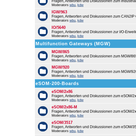
Fragen, Antworten und Diskussionen zum Industri
Moderators
wbu
,
kdw
IGW/963
Fragen, Antworten und Diskussionen zum CAN2IP
Moderators
wbu
,
kdw
IO/5640
Fragen, Antworten und Diskussionen zur I/O-Erweit
Moderators
wbu
,
kdw
Multifunction Gateways (MGW)
MGW/865
Fragen, Antworten und Diskussionen zum MGW/86
Moderators
wbu
,
kdw
MGW/920
Fragen, Antworten und Diskussionen zum MGW/92
Moderators
wbu
,
kdw
eSOM-200-Boards
eSOM/2x86
Fragen, Antworten und Diskussionen zum eSOM/2x
Moderators
wbu
,
kdw
eSOM/2x86-M
Fragen, Antworten und Diskussionen zum eSOM/2
Moderators
wbu
,
kdw
eSOM/3517
Fragen, Antworten und Diskussionen zum eSOM/3
Moderators
wbu
,
kdw