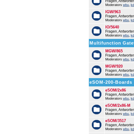
Fragen, Antworte
Moderators
wbu
,
k
IGW/963
Fragen, Antwort
Moderators
wbu
,
k
IO/5640
Fragen, Antworte
Moderators
wbu
,
k
Multifunction Ga
MGW/865
Fragen, Antwort
Moderators
wbu
,
k
MGW/920
Fragen, Antwort
Moderators
wbu
,
k
eSOM-200-Boards
eSOM/2x86
Fragen, Antwort
Moderators
wbu
,
k
eSOM/2x86-M
Fragen, Antwort
Moderators
wbu
,
k
eSOM/3517
Fragen, Antwort
Moderators
wbu
,
k