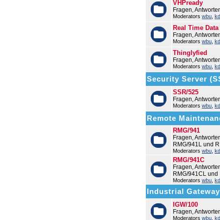
VHPready
Fragen, Antworte
Moderators
wbu
,
k
Real Time Data
Fragen, Antworte
Moderators
wbu
,
k
Thinglyfied
Fragen, Antworte
Moderators
wbu
,
k
Security Server (
SSR/525
Fragen, Antwort
Moderators
wbu
,
k
Remote Maintenan
RMG/941
Fragen, Antwort
RMG/941L und R
Moderators
wbu
,
k
RMG/941C
Fragen, Antwort
RMG/941CL und
Moderators
wbu
,
k
Industrial Gatewa
IGW/100
Fragen, Antworte
Moderators
wbu
,
k