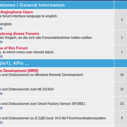
tionen / General Information
r Anglophone Users
 forum interface language to english.
2
 english.
dw
nutzung dieses Forums
 der Regeln, an die sich alle Forumsteilnehmer halten sollten.
1
dw
se of this Forum
les, to which every user should stand.
1
dw
IoT), APIs ...
te Development (WRD)
n und Diskussionen zu Wireless Remote Development
16
en und Diskussionen zum MLS/160A
12
dw
n und Diskussionen zum Smart Factory Sensor SFS/BE1
22
dw
n und Diskussionen zu ICS@Cloud: I4.0-/IIoT-Kommunikationssystem
6
dw