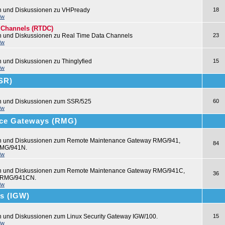
n und Diskussionen zu VHPready
18
dw
 Channels (RTDC)
n und Diskussionen zu Real Time Data Channels
23
dw
n und Diskussionen zu Thinglyfied
15
dw
SSR)
en und Diskussionen zum SSR/525
60
dw
ce Gateways (RMG)
en und Diskussionen zum Remote Maintenance Gateway RMG/941,
84
MG/941N.
dw
en und Diskussionen zum Remote Maintenance Gateway RMG/941C,
36
 RMG/941CN.
dw
ys (IGW)
n und Diskussionen zum Linux Security Gateway IGW/100.
15
dw