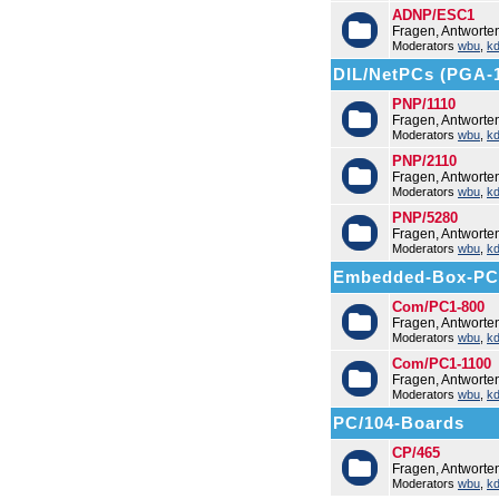
ADNP/ESC1
Fragen, Antwort
Moderators
wbu
,
k
DIL/NetPCs (PGA-
PNP/1110
Fragen, Antworte
Moderators
wbu
,
k
PNP/2110
Fragen, Antworte
Moderators
wbu
,
k
PNP/5280
Fragen, Antworte
Moderators
wbu
,
k
Embedded-Box-PC
Com/PC1-800
Fragen, Antwort
Moderators
wbu
,
k
Com/PC1-1100
Fragen, Antwort
Moderators
wbu
,
k
PC/104-Boards
CP/465
Fragen, Antworte
Moderators
wbu
,
k