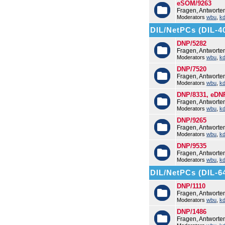
eSOM/9263
Fragen, Antwort
Moderators
wbu
,
k
DIL/NetPCs (DIL-4
DNP/5282
Fragen, Antwort
Moderators
wbu
,
k
DNP/7520
Fragen, Antwort
Moderators
wbu
,
k
DNP/8331, eDN
Fragen, Antwort
Moderators
wbu
,
k
DNP/9265
Fragen, Antwort
Moderators
wbu
,
k
DNP/9535
Fragen, Antwort
Moderators
wbu
,
k
DIL/NetPCs (DIL-6
DNP/1110
Fragen, Antworte
Moderators
wbu
,
k
DNP/1486
Fragen, Antwort