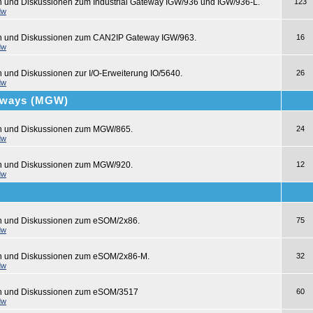
n und Diskussionen zum Industrial Gateway IGW/936 und IGW/936-L.
123
dw
en und Diskussionen zum CAN2IP Gateway IGW/963.
16
dw
n und Diskussionen zur I/O-Erweiterung IO/5640.
26
dw
teways (MGW)
en und Diskussionen zum MGW/865.
24
dw
en und Diskussionen zum MGW/920.
12
dw
en und Diskussionen zum eSOM/2x86.
75
dw
en und Diskussionen zum eSOM/2x86-M.
32
dw
en und Diskussionen zum eSOM/3517
60
dw