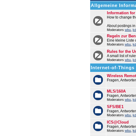
Allgemeine Informa
Information fo
How to change the
About postings in
Moderators
wbu
,
k
Regeln zur Be
Eine kleine Liste
Moderators
wbu
,
k
Rules for the U
A small list of ru
Moderators
wbu
,
k
Internet-of-Things (
Wireless Remo
Fragen, Antworte
MLS/160A
Fragen, Antwort
Moderators
wbu
,
k
SFS/BE1
Fragen, Antworte
Moderators
wbu
,
k
ICS@Cloud
Fragen, Antworte
Moderators
wbu
,
k