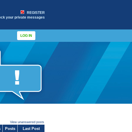
REGISTER
eck your private messages
LOG IN
View unanswered posts
s
Posts
Last Post