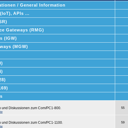
tionen / General Information
IoT), APIs ...
SSR)
ce Gateways (RMG)
ys (IGW)
teways (MGW)
0)
4)
28)
169)
s
en und Diskussionen zum Com/PC1-800.
55
dw
en und Diskussionen zum Com/PC1-1100.
59
dw