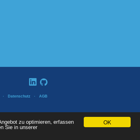
·
Datenschutz
·
AGB
ISO 9001:2015
OK
ngebot zu optimieren, erfassen
en Sie in unserer