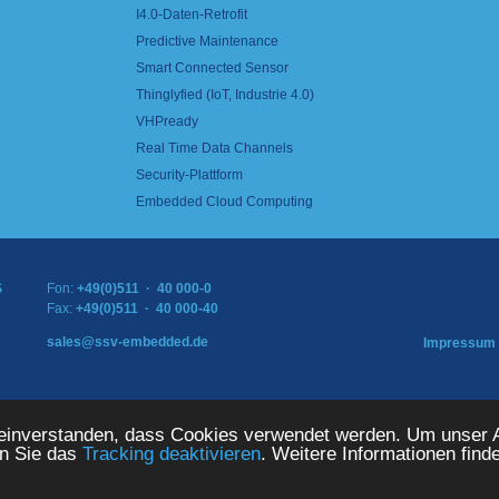
I4.0-Daten-Retrofit
Predictive Maintenance
Smart Connected Sensor
Thinglyfied (IoT, Industrie 4.0)
VHPready
Real Time Data Channels
Security-Plattform
Embedded Cloud Computing
S
Fon:
+49(0)511 · 40 000-0
Fax:
+49(0)511 · 40 000-40
sales@ssv-embedded.de
Impressum
TEMS GmbH. Alle Rechte vorbehalten.
 einverstanden, dass Cookies verwendet werden. Um unser A
en Sie das
Tracking deaktivieren
. Weitere Informationen find