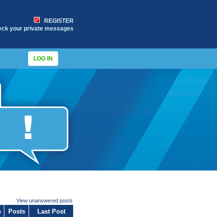
REGISTER
eck your private messages
LOG IN
View unanswered posts
s
Posts
Last Post