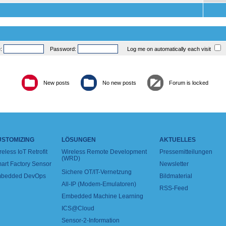
e:
Password:
Log me on automatically each visit
New posts
No new posts
Forum is locked
USTOMIZING
LÖSUNGEN
AKTUELLES
reless IoT Retrofit
Wireless Remote Development
Pressemitteilungen
(WRD)
art Factory Sensor
Newsletter
Sichere OT/IT-Vernetzung
bedded DevOps
Bildmaterial
All-IP (Modem-Emulatoren)
RSS-Feed
Embedded Machine Learning
ICS@Cloud
Sensor-2-Information