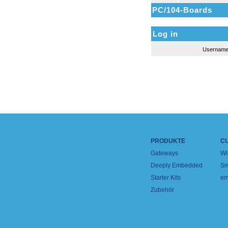
PC/104-Boards
Log in
Usernam
PRODUKTE
C
Gateways
Wi
Deeply Embedded
Sm
Starter Kits
em
Zubehör