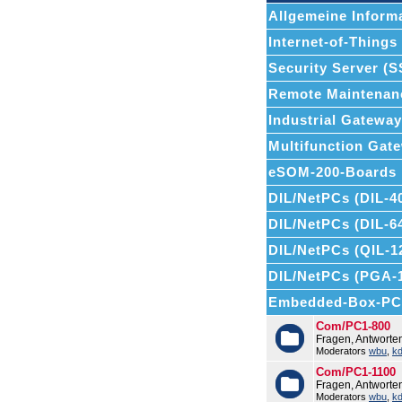
Allgemeine Informa
Internet-of-Things (
Security Server (
Remote Maintenan
Industrial Gatewa
Multifunction Ga
eSOM-200-Boards
DIL/NetPCs (DIL-4
DIL/NetPCs (DIL-6
DIL/NetPCs (QIL-1
DIL/NetPCs (PGA-
Embedded-Box-PC
Com/PC1-800
Fragen, Antwort
Moderators
wbu
,
k
Com/PC1-1100
Fragen, Antwort
Moderators
wbu
,
k