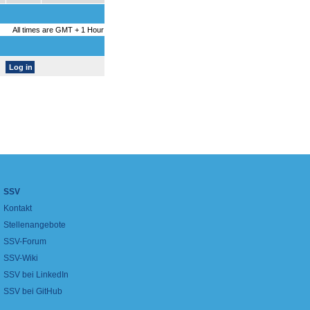
All times are GMT + 1 Hour
SSV
Kontakt
Stellenangebote
SSV-Forum
SSV-Wiki
SSV bei LinkedIn
SSV bei GitHub