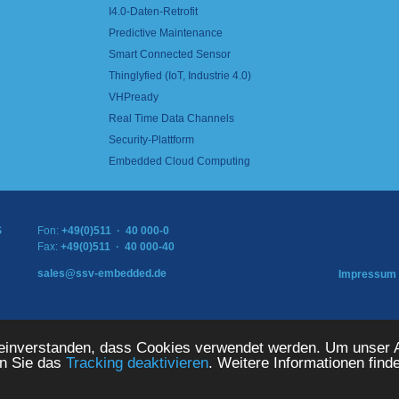
I4.0-Daten-Retrofit
Predictive Maintenance
Smart Connected Sensor
Thinglyfied (IoT, Industrie 4.0)
VHPready
Real Time Data Channels
Security-Plattform
Embedded Cloud Computing
S
Fon:
+49(0)511 · 40 000-0
Fax:
+49(0)511 · 40 000-40
sales@ssv-embedded.de
Impressum
TEMS GmbH. Alle Rechte vorbehalten.
 einverstanden, dass Cookies verwendet werden. Um unser A
en Sie das
Tracking deaktivieren
. Weitere Informationen find