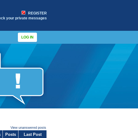
REGISTER
eck your private messages
LOG IN
View unanswered posts
s
Posts
Last Post