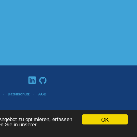
·
Datenschutz
·
AGB
ISO 9001:2015
OK
ngebot zu optimieren, erfassen
en Sie in unserer