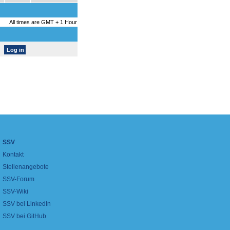
All times are GMT + 1 Hour
SSV
Kontakt
Stellenangebote
SSV-Forum
SSV-Wiki
SSV bei LinkedIn
SSV bei GitHub