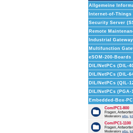
Allgemeine Informa
Internet-of-Things (
Security Server (
Remote Maintenan
Industrial Gatewa
Multifunction Ga
eSOM-200-Boards
DIL/NetPCs (DIL-4
DIL/NetPCs (DIL-6
DIL/NetPCs (QIL-1
DIL/NetPCs (PGA-
Embedded-Box-PC
Com/PC1-800
Fragen, Antwort
Moderators
wbu
,
k
Com/PC1-1100
Fragen, Antwort
Moderators
wbu
,
k