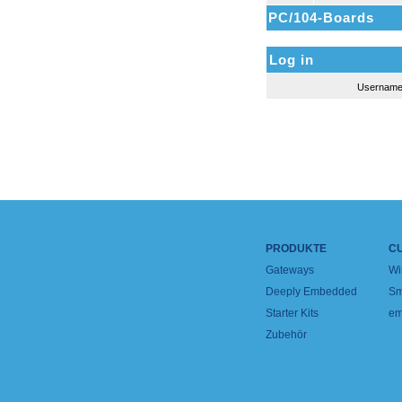
PC/104-Boards
Log in
Usernam
PRODUKTE
C
Gateways
Wi
Deeply Embedded
Sm
Starter Kits
em
Zubehör