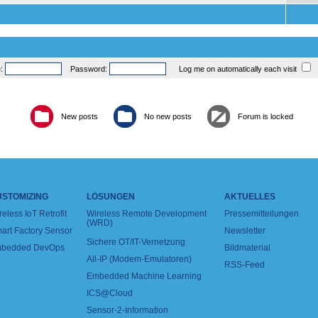
e:
Password:
Log me on automatically each visit
New posts
No new posts
Forum is locked
USTOMIZING
LÖSUNGEN
AKTUELLES
reless IoT Retrofit
Wireless Remote Development
Pressemitteilungen
(WRD)
art Factory Sensor
Newsletter
Sichere OT/IT-Vernetzung
bedded DevOps
Bildmaterial
All-IP (Modem-Emulatoren)
RSS-Feed
Embedded Machine Learning
ICS@Cloud
Sensor-2-Information