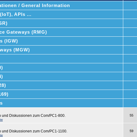
tionen / General Information
IoT), APIs ...
SSR)
ce Gateways (RMG)
ys (IGW)
teways (MGW)
0)
4)
28)
169)
s
en und Diskussionen zum Com/PC1-800.
55
dw
en und Diskussionen zum Com/PC1-1100.
59
dw