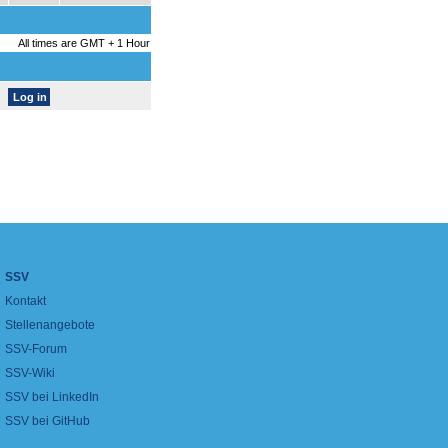
All times are GMT + 1 Hour
SSV
Kontakt
Stellenangebote
SSV-Forum
SSV-Wiki
SSV bei LinkedIn
SSV bei GitHub