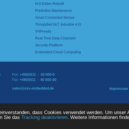
I4.0-Daten-Retrofit
Predictive Maintenance
Smart Connected Sensor
Thinglyfied (IoT, Industrie 4.0)
VHPready
Real Time Data Channels
Security-Plattform
Embedded Cloud Computing
S
Fon:
+49(0)511 · 40 000-0
Fax:
+49(0)511 · 40 000-40
sales@ssv-embedded.de
Impressum
TEMS GmbH. Alle Rechte vorbehalten.
 einverstanden, dass Cookies verwendet werden. Um unser A
en Sie das
Tracking deaktivieren
. Weitere Informationen find