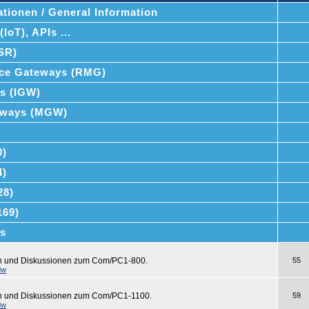
tionen / General Information
IoT), APIs ...
SSR)
ce Gateways (RMG)
ys (IGW)
teways (MGW)
0)
4)
28)
169)
s
en und Diskussionen zum Com/PC1-800.
55
dw
en und Diskussionen zum Com/PC1-1100.
59
dw