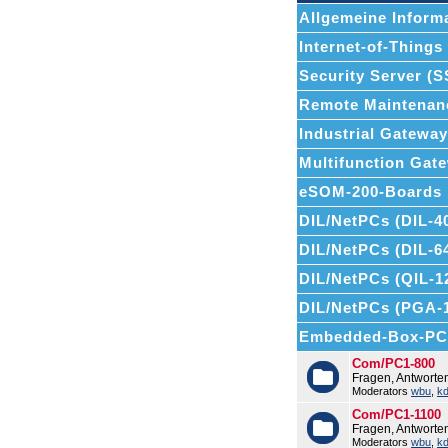
Allgemeine Informa
Internet-of-Things (
Security Server (
Remote Maintenan
Industrial Gatewa
Multifunction Ga
eSOM-200-Boards
DIL/NetPCs (DIL-4
DIL/NetPCs (DIL-6
DIL/NetPCs (QIL-1
DIL/NetPCs (PGA-
Embedded-Box-PC
Com/PC1-800
Fragen, Antwort
Moderators
wbu
,
k
Com/PC1-1100
Fragen, Antwort
Moderators
wbu
,
k