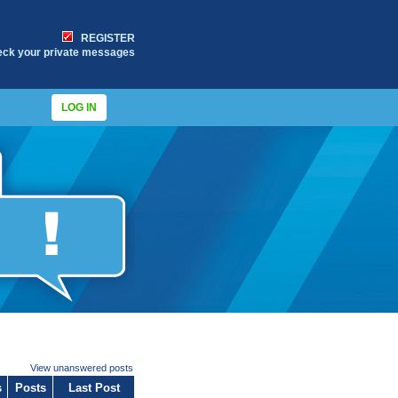
REGISTER
eck your private messages
LOG IN
View unanswered posts
s
Posts
Last Post