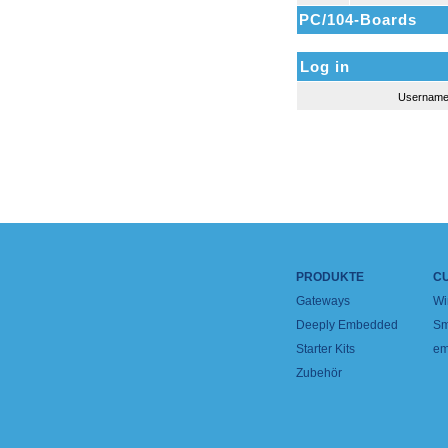
PC/104-Boards
Log in
Usernam
PRODUKTE
C
Gateways
Wi
Deeply Embedded
Sm
Starter Kits
em
Zubehör