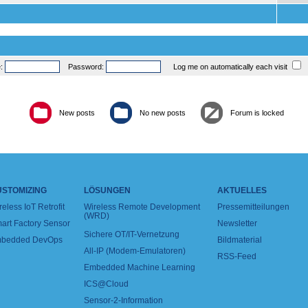
e:
Password:
Log me on automatically each visit
New posts
No new posts
Forum is locked
USTOMIZING
LÖSUNGEN
AKTUELLES
reless IoT Retrofit
Wireless Remote Development
Pressemitteilungen
(WRD)
art Factory Sensor
Newsletter
Sichere OT/IT-Vernetzung
bedded DevOps
Bildmaterial
All-IP (Modem-Emulatoren)
RSS-Feed
Embedded Machine Learning
ICS@Cloud
Sensor-2-Information