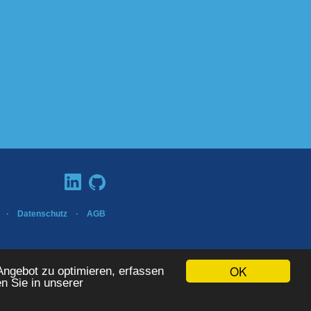
·
Datenschutz
·
AGB
ISO 9001:2015
OK
ngebot zu optimieren, erfassen
en Sie in unserer