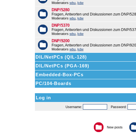
Moderators
wbu
,
kdw
DNP/5280
Fragen, Antworten und Diskussionen zum DNP/528
Moderators
wbu
,
kdw
DNP/5370
Fragen, Antworten und Diskussionen zum DNP/537
Moderators
wbu
,
kdw
DNP/9200
Fragen, Antworten und Diskussionen zum DNP/920
Moderators
wbu
,
kdw
DIL/NetPCs (QIL-128)
DIL/NetPCs (PGA-169)
Embedded-Box-PCs
PC/104-Boards
Log in
Username:
Password:
New posts