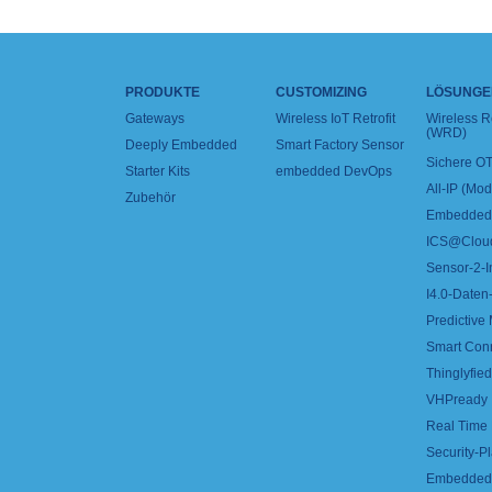
PRODUKTE
CUSTOMIZING
LÖSUNGE
Gateways
Wireless IoT Retrofit
Wireless 
(WRD)
Deeply Embedded
Smart Factory Sensor
Sichere OT
Starter Kits
embedded DevOps
All-IP (Mo
Zubehör
Embedded 
ICS@Clou
Sensor-2-I
I4.0-Daten-
Predictive
Smart Con
Thinglyfied 
VHPready
Real Time
Security-Pl
Embedded 