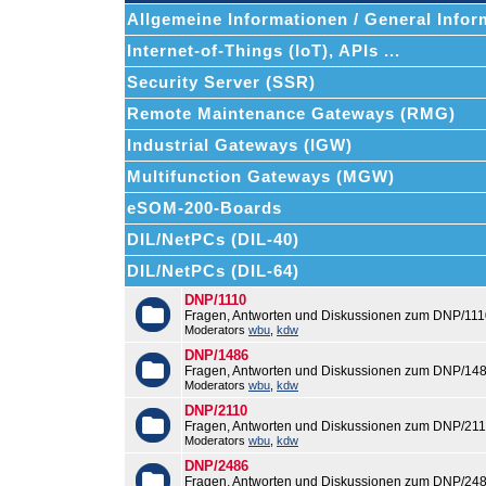
Allgemeine Informationen / General Infor
Internet-of-Things (IoT), APIs ...
Security Server (SSR)
Remote Maintenance Gateways (RMG)
Industrial Gateways (IGW)
Multifunction Gateways (MGW)
eSOM-200-Boards
DIL/NetPCs (DIL-40)
DIL/NetPCs (DIL-64)
DNP/1110
Fragen, Antworten und Diskussionen zum DNP/111
Moderators
wbu
,
kdw
DNP/1486
Fragen, Antworten und Diskussionen zum DNP/148
Moderators
wbu
,
kdw
DNP/2110
Fragen, Antworten und Diskussionen zum DNP/211
Moderators
wbu
,
kdw
DNP/2486
Fragen, Antworten und Diskussionen zum DNP/248